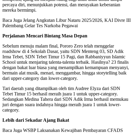
percaya diri, menunjukkan potensi, dan merayakan keberanian
mereka bermimpi.
Baca Juga
Jelang Angkutan Libur Nataru 2025/2026, KAI Divre III
Palembang Gelar Tes Narkoba Pegawai
Perjalanan Mencari Bintang Masa Depan
Sebelum menuju malam final, Pororo Zero telah menggelar
roadshow di 4 Sekolah Dasar, yaitu SDN Menteng 03, SD Adik
Irma Tebet, SDN Tebet Timur 15 Pagi, dan Rabbaniyyun Islamic
School untuk menjaring talenta-talenta terbaik. Hasilnya? 23 finalis
dengan bakat luar biasa yang menampilkan kemampuan menyanyi,
bermain alat musik, menari, menggambar, hingga storytelling baik
dari upper-category dan lower-category.
Tari daerah yang ditampilkan oleh tim Audree Elyza dari SDN
Tebet Timur 15 berhasil meraih juara 1 untuk upper-category.
Sedangkan Medina Tahera dari SDN Adik Irma berhasil memukau
juri dengan suara indahnya hingga meraih juara 1 untuk lower-
category.
Lebih dari Sekadar Ajang Bakat
Baca Juga
WSBP Laksanakan Kewajiban Pembayaran CFADS