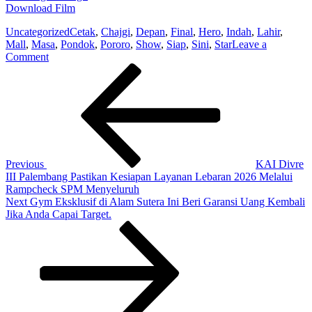
Download Film
Uncategorized
Cetak
,
Chajgi
,
Depan
,
Final
,
Hero
,
Indah
,
Lahir
,
Mall
,
Masa
,
Pondok
,
Pororo
,
Show
,
Siap
,
Sini
,
Star
Leave a
on
Comment
Post
Previous
Hero
Post
Masa
navigation
Depan
Lahir
di
Sini:
Pororo
Star
Previous
KAI Divre
Chajgi
III Palembang Pastikan Kesiapan Layanan Lebaran 2026 Melalui
Final
Rampcheck SPM Menyeluruh
Show
Next
Next
Gym Eksklusif di Alam Sutera Ini Beri Garansi Uang Kembali
Siap
Post
Jika Anda Capai Target.
Cetak
Hero
Masa
Depan
di
Pondok
Indah
Mall