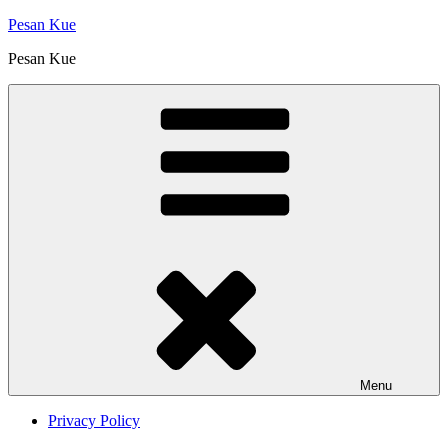
Skip
Pesan Kue
to
Pesan Kue
content
Menu
Privacy Policy