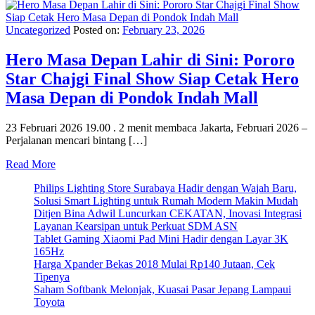
Uncategorized
Posted on:
February 23, 2026
Hero Masa Depan Lahir di Sini: Pororo
Star Chajgi Final Show Siap Cetak Hero
Masa Depan di Pondok Indah Mall
23 Februari 2026 19.00 . 2 menit membaca Jakarta, Februari 2026 –
Perjalanan mencari bintang […]
Read More
Philips Lighting Store Surabaya Hadir dengan Wajah Baru,
Solusi Smart Lighting untuk Rumah Modern Makin Mudah
Ditjen Bina Adwil Luncurkan CEKATAN, Inovasi Integrasi
Layanan Kearsipan untuk Perkuat SDM ASN
Tablet Gaming Xiaomi Pad Mini Hadir dengan Layar 3K
165Hz
Harga Xpander Bekas 2018 Mulai Rp140 Jutaan, Cek
Tipenya
Saham Softbank Melonjak, Kuasai Pasar Jepang Lampaui
Toyota