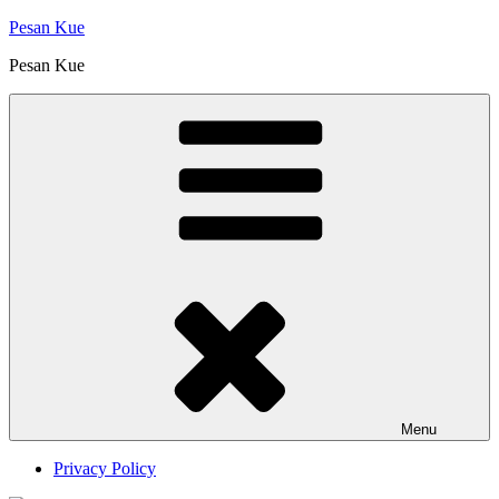
Skip
Pesan Kue
to
Pesan Kue
content
Menu
Privacy Policy