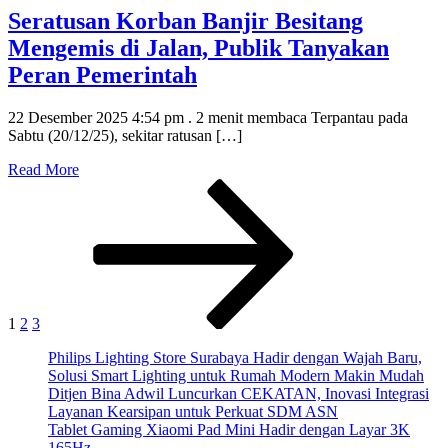
Seratusan Korban Banjir Besitang
Mengemis di Jalan, Publik Tanyakan
Peran Pemerintah
22 Desember 2025 4:54 pm . 2 menit membaca Terpantau pada
Sabtu (20/12/25), sekitar ratusan […]
Read More
Posts
Page
Page
Page
Next
page
pagination
1
2
3
Philips Lighting Store Surabaya Hadir dengan Wajah Baru,
Solusi Smart Lighting untuk Rumah Modern Makin Mudah
Ditjen Bina Adwil Luncurkan CEKATAN, Inovasi Integrasi
Layanan Kearsipan untuk Perkuat SDM ASN
Tablet Gaming Xiaomi Pad Mini Hadir dengan Layar 3K
165Hz