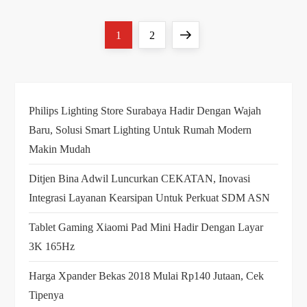
P
Page
Page
Next
1
2
o
page
s
Philips Lighting Store Surabaya Hadir Dengan Wajah
t
Baru, Solusi Smart Lighting Untuk Rumah Modern
s
Makin Mudah
Ditjen Bina Adwil Luncurkan CEKATAN, Inovasi
p
Integrasi Layanan Kearsipan Untuk Perkuat SDM ASN
a
Tablet Gaming Xiaomi Pad Mini Hadir Dengan Layar
g
3K 165Hz
i
Harga Xpander Bekas 2018 Mulai Rp140 Jutaan, Cek
Tipenya
n