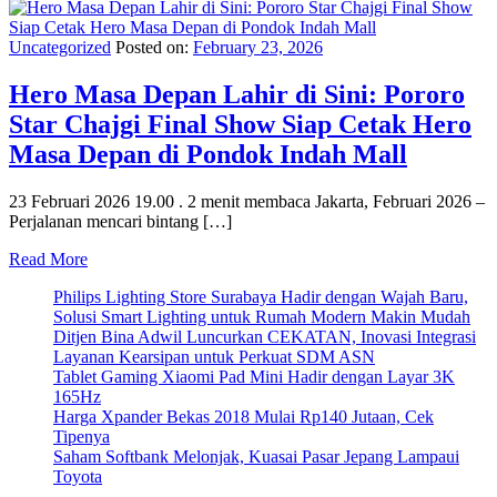
Uncategorized
Posted on:
February 23, 2026
Hero Masa Depan Lahir di Sini: Pororo
Star Chajgi Final Show Siap Cetak Hero
Masa Depan di Pondok Indah Mall
23 Februari 2026 19.00 . 2 menit membaca Jakarta, Februari 2026 –
Perjalanan mencari bintang […]
Read More
Philips Lighting Store Surabaya Hadir dengan Wajah Baru,
Solusi Smart Lighting untuk Rumah Modern Makin Mudah
Ditjen Bina Adwil Luncurkan CEKATAN, Inovasi Integrasi
Layanan Kearsipan untuk Perkuat SDM ASN
Tablet Gaming Xiaomi Pad Mini Hadir dengan Layar 3K
165Hz
Harga Xpander Bekas 2018 Mulai Rp140 Jutaan, Cek
Tipenya
Saham Softbank Melonjak, Kuasai Pasar Jepang Lampaui
Toyota