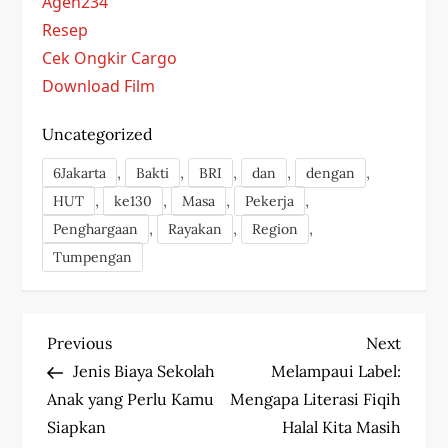
Agen234
Resep
Cek Ongkir Cargo
Download Film
Uncategorized
,
,
,
,
,
6Jakarta
Bakti
BRI
dan
dengan
,
,
,
,
HUT
ke130
Masa
Pekerja
,
,
,
Penghargaan
Rayakan
Region
Tumpengan
P
Previous
Next
Previous
Next
Post
Post
Jenis Biaya Sekolah
Melampaui Label:
o
Anak yang Perlu Kamu
Mengapa Literasi Fiqih
s
Siapkan
Halal Kita Masih