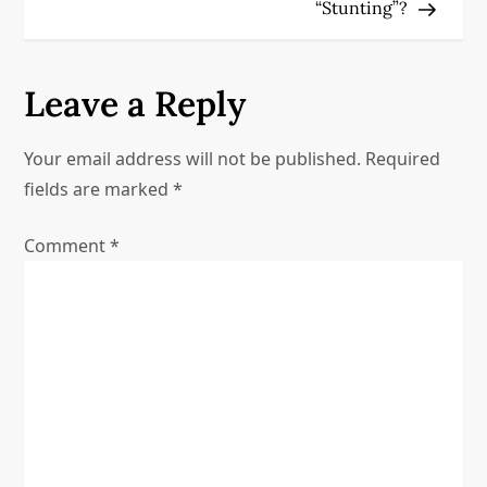
“Stunting”?
t
n
Leave a Reply
a
Your email address will not be published.
Required
v
fields are marked
*
i
Comment
*
g
a
t
i
o