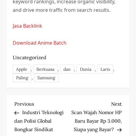
keyword rankings, increase organic visibility,
and drive more traffic from search results.
Jasa Backlink
Download Anime Batch
Uncategorized
,
,
,
,
,
Apple
Berkuasa
dan
Dunia
Laris
,
Paling
Samsung
P
Previous
Next
Previous
Next
Post
Post
Industri Teknologi
Scan Wajah Nomor HP
o
dan Polisi Global
Baru Bayar Rp 3.000,
s
Bongkar Sindikat
Siapa yang Bayar?