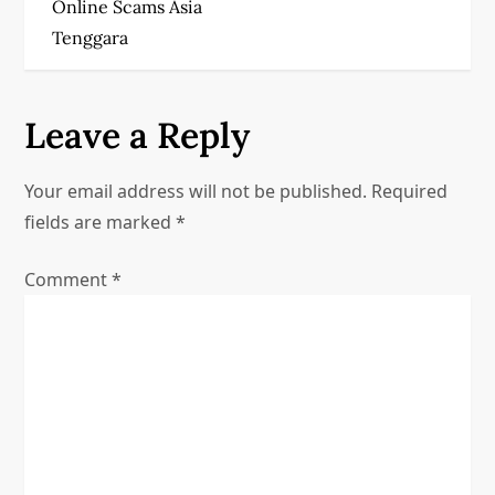
Online Scams Asia
t
Tenggara
n
a
Leave a Reply
v
Your email address will not be published.
Required
i
fields are marked
*
g
Comment
*
a
t
i
o