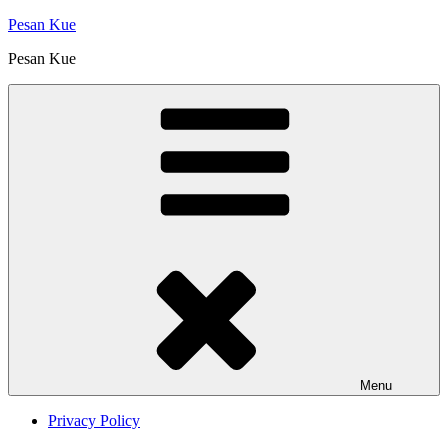
Skip
Pesan Kue
to
Pesan Kue
content
Menu
Privacy Policy