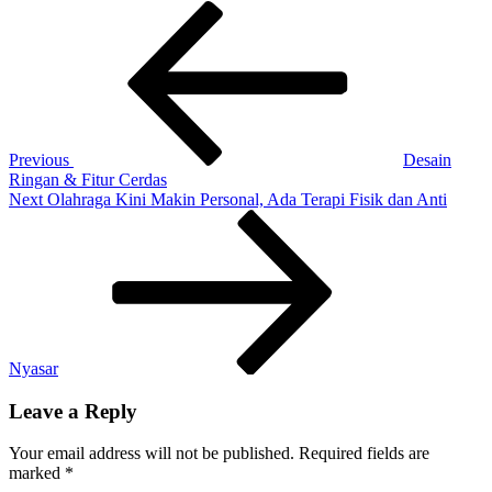
Post
Previous
Komunitas
Post
Supermoto
navigation
Makassar
Jelajahi
Wisata
Ikonik
Sulsel
Previous
Desain
Ringan & Fitur Cerdas
Next
Next
Olahraga Kini Makin Personal, Ada Terapi Fisik dan Anti
Post
Nyasar
Leave a Reply
Your email address will not be published.
Required fields are
marked
*