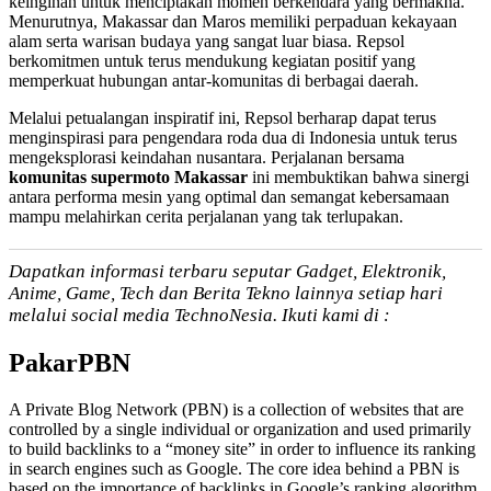
keinginan untuk menciptakan momen berkendara yang bermakna.
Menurutnya, Makassar dan Maros memiliki perpaduan kekayaan
alam serta warisan budaya yang sangat luar biasa. Repsol
berkomitmen untuk terus mendukung kegiatan positif yang
memperkuat hubungan antar-komunitas di berbagai daerah.
Melalui petualangan inspiratif ini, Repsol berharap dapat terus
menginspirasi para pengendara roda dua di Indonesia untuk terus
mengeksplorasi keindahan nusantara. Perjalanan bersama
komunitas supermoto Makassar
ini membuktikan bahwa sinergi
antara performa mesin yang optimal dan semangat kebersamaan
mampu melahirkan cerita perjalanan yang tak terlupakan.
Dapatkan informasi terbaru seputar Gadget, Elektronik,
Anime, Game, Tech dan Berita Tekno lainnya setiap hari
melalui social media TechnoNesia. Ikuti kami di :
PakarPBN
A Private Blog Network (PBN) is a collection of websites that are
controlled by a single individual or organization and used primarily
to build backlinks to a “money site” in order to influence its ranking
in search engines such as Google. The core idea behind a PBN is
based on the importance of backlinks in Google’s ranking algorithm.