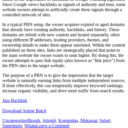
Since Google views backlinks as signals of authority and trust, some
website owners attempt to artificially create these signals through a
controlled network of sites.
In a typical PBN setup, the owner acquires expired or aged domains
that already have existing authority, backlinks, and history. These
domains are rebuilt with new content and hosted separately, often
using different IP addresses, hosting providers, themes, and
ownership details to make them appear unrelated. Within the content
published on these sites, links are strategically placed that point to
the main website the owner wants to rank higher. By doing this, the
owner attempts to pass link equity (also known as “link juice”) from
the PBN sites to the target website.
The purpose of a PBN is to give the impression that the target
website is naturally earning links from multiple independent sources.
If done effectively, this can temporarily improve keyword rankings,
increase organic visibility, and drive more traffic from search results.
Jasa Backlink
Download Anime Batch
Uncategorized
Ikonik
,
Jelajahi
,
Komunitas
,
Makassar
,
Sulsel
,
on
Supermoto
,
Wisata
Leave a Comment