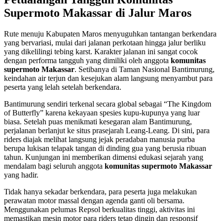
Supermoto Makassar di Jalur Maros
Rute menuju Kabupaten Maros menyuguhkan tantangan berkendara
yang bervariasi, mulai dari jalanan perkotaan hingga jalur berliku
yang dikelilingi tebing karst. Karakter jalanan ini sangat cocok
dengan performa tangguh yang dimiliki oleh anggota
komunitas
supermoto Makassar
. Setibanya di Taman Nasional Bantimurung,
keindahan air terjun dan kesejukan alam langsung menyambut para
peserta yang lelah setelah berkendara.
Bantimurung sendiri terkenal secara global sebagai “The Kingdom
of Butterfly” karena kekayaan spesies kupu-kupunya yang luar
biasa. Setelah puas menikmati kesegaran alam Bantimurung,
perjalanan berlanjut ke situs prasejarah Leang-Leang. Di sini, para
riders diajak melihat langsung jejak peradaban manusia purba
berupa lukisan telapak tangan di dinding gua yang berusia ribuan
tahun. Kunjungan ini memberikan dimensi edukasi sejarah yang
mendalam bagi seluruh anggota
komunitas supermoto Makassar
yang hadir.
Tidak hanya sekadar berkendara, para peserta juga melakukan
perawatan motor massal dengan agenda ganti oli bersama.
Menggunakan pelumas Repsol berkualitas tinggi, aktivitas ini
memastikan mesin motor para riders tetap dingin dan responsif