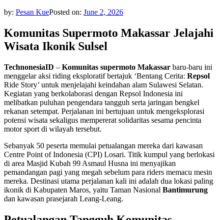
by:
Pesan Kue
Posted on:
June 2, 2026
Komunitas Supermoto Makassar Jelajahi
Wisata Ikonik Sulsel
TechnonesiaID
–
Komunitas
supermoto
Makassar
baru-baru ini
menggelar aksi riding eksploratif bertajuk ‘Bentang Cerita:
Repsol
Ride Story’ untuk menjelajahi keindahan alam Sulawesi Selatan.
Kegiatan yang berkolaborasi dengan Repsol Indonesia ini
melibatkan puluhan pengendara tangguh serta jaringan bengkel
rekanan setempat. Perjalanan ini bertujuan untuk mengeksplorasi
potensi wisata sekaligus mempererat solidaritas sesama pencinta
motor sport di wilayah tersebut.
Sebanyak 50 peserta memulai petualangan mereka dari kawasan
Centre Point of Indonesia (CPI) Losari. Titik kumpul yang berlokasi
di area Masjid Kubah 99 Asmaul Husna ini menyajikan
pemandangan pagi yang megah sebelum para riders memacu mesin
mereka. Destinasi utama perjalanan kali ini adalah dua lokasi paling
ikonik di Kabupaten Maros, yaitu Taman Nasional
Bantimurung
dan kawasan prasejarah Leang-Leang.
Petualangan Tangguh Komunitas