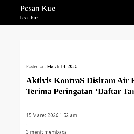
Skip
Pesan Kue
to
Pesan Kue
content
Posted on:
March 14, 2026
Aktivis KontraS Disiram Air
Terima Peringatan ‘Daftar Tar
15 Maret 2026 1:52 am
.
3 menit membaca