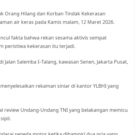
uk Orang Hilang dan Korban Tindak Kekerasan
raman air keras pada Kamis malam, 12 Maret 2026.
muncul fakta bahwa rekan sesama aktivis sempat
peristiwa kekerasan itu terjadi.
i Jalan Salemba I–Talang, kawasan Senen, Jakarta Pusat,
 menyelesaikan rekaman siniar di kantor YLBHI yang
cial review Undang-Undang TNI yang belakangan memicu
ipil.
darai sepeda motor ketika dihampiri dua pria yang