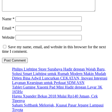
Name
*
Email
*
Website
Save my name, email, and website in this browser for the next
time I comment.
Philips Lighting Store Surabaya Hadir dengan Wajah Baru,
Solusi Smart Lighting untuk Rumah Modern Makin Mudah
Ditjen Bina Adwil Luncurkan CEKATAN, Inovasi Integrasi
Layanan Kearsipan untuk Perkuat SDM ASN
Tablet Gaming Xiaomi Pad Mini Hadir dengan Layar 3K
165Hz
Harga Xpander Bekas 2018 Mulai Rp140 Jutaan, Cek
Tipenya
Saham Softbank Melonjak, Kuasai Pasar Jepang Lampaui
Toyota