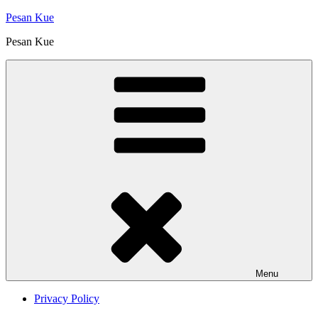
Skip
Pesan Kue
to
Pesan Kue
content
Menu
Privacy Policy