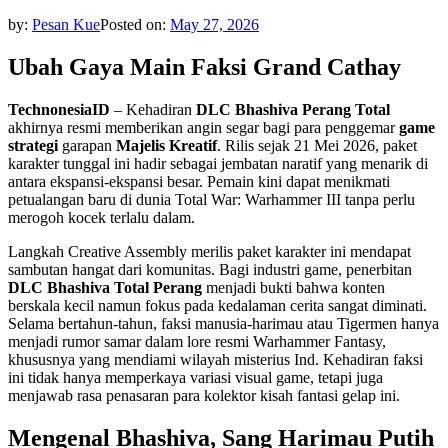
by:
Pesan Kue
Posted on:
May 27, 2026
Ubah Gaya Main Faksi Grand Cathay
TechnonesiaID
– Kehadiran
DLC Bhashiva
Perang Total
akhirnya resmi memberikan angin segar bagi para penggemar
game
strategi
garapan
Majelis Kreatif
. Rilis sejak 21 Mei 2026, paket
karakter tunggal ini hadir sebagai jembatan naratif yang menarik di
antara ekspansi-ekspansi besar. Pemain kini dapat menikmati
petualangan baru di dunia Total War: Warhammer III tanpa perlu
merogoh kocek terlalu dalam.
Langkah Creative Assembly merilis paket karakter ini mendapat
sambutan hangat dari komunitas. Bagi industri game, penerbitan
DLC Bhashiva Total Perang
menjadi bukti bahwa konten
berskala kecil namun fokus pada kedalaman cerita sangat diminati.
Selama bertahun-tahun, faksi manusia-harimau atau Tigermen hanya
menjadi rumor samar dalam lore resmi Warhammer Fantasy,
khususnya yang mendiami wilayah misterius Ind. Kehadiran faksi
ini tidak hanya memperkaya variasi visual game, tetapi juga
menjawab rasa penasaran para kolektor kisah fantasi gelap ini.
Mengenal Bhashiva, Sang Harimau Putih