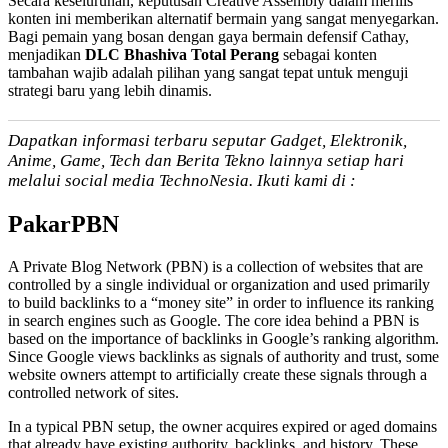
Secara keseluruhan, keputusan Creative Assembly dalam merilis
konten ini memberikan alternatif bermain yang sangat menyegarkan.
Bagi pemain yang bosan dengan gaya bermain defensif Cathay,
menjadikan
DLC Bhashiva Total Perang
sebagai konten
tambahan wajib adalah pilihan yang sangat tepat untuk menguji
strategi baru yang lebih dinamis.
Dapatkan informasi terbaru seputar Gadget, Elektronik,
Anime, Game, Tech dan Berita Tekno lainnya setiap hari
melalui social media TechnoNesia. Ikuti kami di :
PakarPBN
A Private Blog Network (PBN) is a collection of websites that are
controlled by a single individual or organization and used primarily
to build backlinks to a “money site” in order to influence its ranking
in search engines such as Google. The core idea behind a PBN is
based on the importance of backlinks in Google’s ranking algorithm.
Since Google views backlinks as signals of authority and trust, some
website owners attempt to artificially create these signals through a
controlled network of sites.
In a typical PBN setup, the owner acquires expired or aged domains
that already have existing authority, backlinks, and history. These