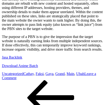
domains are rebuilt with new content and hosted separately, often
using different IP addresses, hosting providers, themes, and
ownership details to make them appear unrelated. Within the content
published on these sites, links are strategically placed that point to
the main website the owner wants to rank higher. By doing this, the
owner attempts to pass link equity (also known as “link juice”) from
the PBN sites to the target website.
The purpose of a PBN is to give the impression that the target
website is naturally earning links from multiple independent sources.
If done effectively, this can temporarily improve keyword rankings,
increase organic visibility, and drive more traffic from search results.
Jasa Backlink
Download Anime Batch
Uncategorized
Cathay
,
Faksi
,
Gaya
,
Grand
,
Main
,
Ubah
Leave a
on
Comment
Post
Previous
Ubah
Post
Gaya
navigation
Main
Faksi
Grand
Cathay