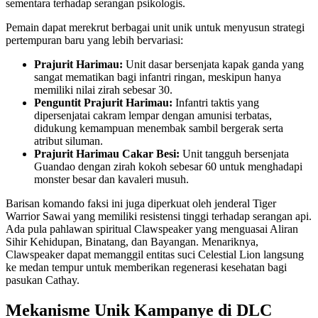
sementara terhadap serangan psikologis.
Pemain dapat merekrut berbagai unit unik untuk menyusun strategi
pertempuran baru yang lebih bervariasi:
Prajurit Harimau:
Unit dasar bersenjata kapak ganda yang
sangat mematikan bagi infantri ringan, meskipun hanya
memiliki nilai zirah sebesar 30.
Penguntit Prajurit Harimau:
Infantri taktis yang
dipersenjatai cakram lempar dengan amunisi terbatas,
didukung kemampuan menembak sambil bergerak serta
atribut siluman.
Prajurit Harimau Cakar Besi:
Unit tangguh bersenjata
Guandao dengan zirah kokoh sebesar 60 untuk menghadapi
monster besar dan kavaleri musuh.
Barisan komando faksi ini juga diperkuat oleh jenderal Tiger
Warrior Sawai yang memiliki resistensi tinggi terhadap serangan api.
Ada pula pahlawan spiritual Clawspeaker yang menguasai Aliran
Sihir Kehidupan, Binatang, dan Bayangan. Menariknya,
Clawspeaker dapat memanggil entitas suci Celestial Lion langsung
ke medan tempur untuk memberikan regenerasi kesehatan bagi
pasukan Cathay.
Mekanisme Unik Kampanye di
DLC