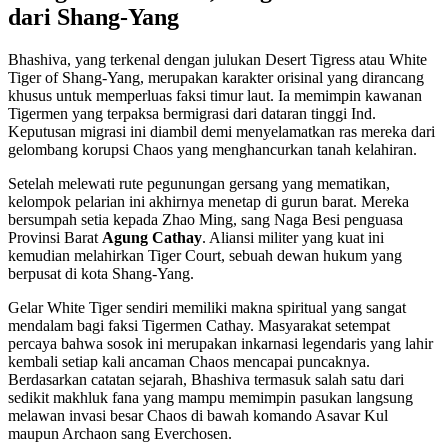
dari Shang-Yang
Bhashiva, yang terkenal dengan julukan Desert Tigress atau White
Tiger of Shang-Yang, merupakan karakter orisinal yang dirancang
khusus untuk memperluas faksi timur laut. Ia memimpin kawanan
Tigermen yang terpaksa bermigrasi dari dataran tinggi Ind.
Keputusan migrasi ini diambil demi menyelamatkan ras mereka dari
gelombang korupsi Chaos yang menghancurkan tanah kelahiran.
Setelah melewati rute pegunungan gersang yang mematikan,
kelompok pelarian ini akhirnya menetap di gurun barat. Mereka
bersumpah setia kepada Zhao Ming, sang Naga Besi penguasa
Provinsi Barat
Agung Cathay
. Aliansi militer yang kuat ini
kemudian melahirkan Tiger Court, sebuah dewan hukum yang
berpusat di kota Shang-Yang.
Gelar White Tiger sendiri memiliki makna spiritual yang sangat
mendalam bagi faksi Tigermen Cathay. Masyarakat setempat
percaya bahwa sosok ini merupakan inkarnasi legendaris yang lahir
kembali setiap kali ancaman Chaos mencapai puncaknya.
Berdasarkan catatan sejarah, Bhashiva termasuk salah satu dari
sedikit makhluk fana yang mampu memimpin pasukan langsung
melawan invasi besar Chaos di bawah komando Asavar Kul
maupun Archaon sang Everchosen.