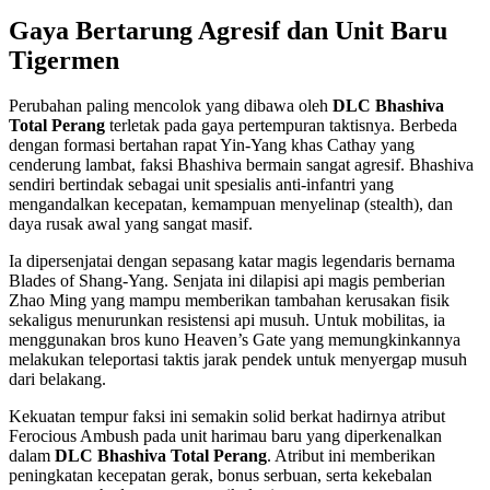
Gaya Bertarung Agresif dan Unit Baru
Tigermen
Perubahan paling mencolok yang dibawa oleh
DLC Bhashiva
Total Perang
terletak pada gaya pertempuran taktisnya. Berbeda
dengan formasi bertahan rapat Yin-Yang khas Cathay yang
cenderung lambat, faksi Bhashiva bermain sangat agresif. Bhashiva
sendiri bertindak sebagai unit spesialis anti-infantri yang
mengandalkan kecepatan, kemampuan menyelinap (stealth), dan
daya rusak awal yang sangat masif.
Ia dipersenjatai dengan sepasang katar magis legendaris bernama
Blades of Shang-Yang. Senjata ini dilapisi api magis pemberian
Zhao Ming yang mampu memberikan tambahan kerusakan fisik
sekaligus menurunkan resistensi api musuh. Untuk mobilitas, ia
menggunakan bros kuno Heaven’s Gate yang memungkinkannya
melakukan teleportasi taktis jarak pendek untuk menyergap musuh
dari belakang.
Kekuatan tempur faksi ini semakin solid berkat hadirnya atribut
Ferocious Ambush pada unit harimau baru yang diperkenalkan
dalam
DLC Bhashiva Total Perang
. Atribut ini memberikan
peningkatan kecepatan gerak, bonus serbuan, serta kekebalan