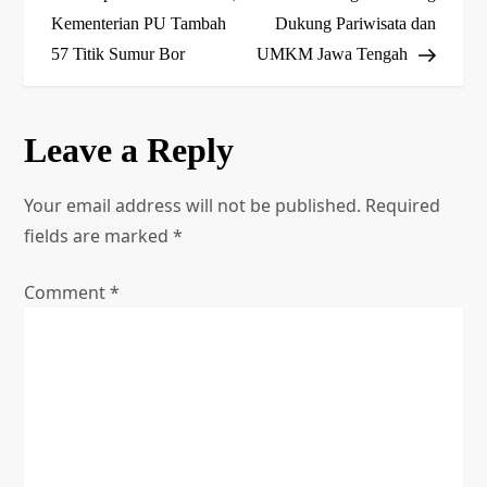
s
Kementerian PU Tambah
Dukung Pariwisata dan
t
57 Titik Sumur Bor
UMKM Jawa Tengah
n
a
Leave a Reply
v
Your email address will not be published.
Required
fields are marked
i
*
g
Comment
*
a
t
i
o