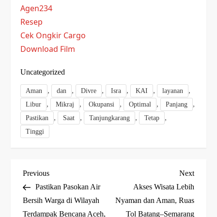
Agen234
Resep
Cek Ongkir Cargo
Download Film
Uncategorized
,
,
,
,
,
,
Aman
dan
Divre
Isra
KAI
layanan
,
,
,
,
,
Libur
Mikraj
Okupansi
Optimal
Panjang
,
,
,
,
Pastikan
Saat
Tanjungkarang
Tetap
Tinggi
P
Previous
Next
Previous
Next
Post
Post
Pastikan Pasokan Air
Akses Wisata Lebih
o
Bersih Warga di Wilayah
Nyaman dan Aman, Ruas
Terdampak Bencana Aceh,
Tol Batang–Semarang