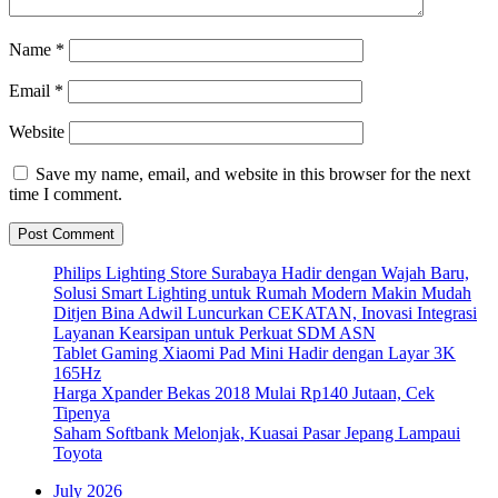
Name
*
Email
*
Website
Save my name, email, and website in this browser for the next
time I comment.
Philips Lighting Store Surabaya Hadir dengan Wajah Baru,
Solusi Smart Lighting untuk Rumah Modern Makin Mudah
Ditjen Bina Adwil Luncurkan CEKATAN, Inovasi Integrasi
Layanan Kearsipan untuk Perkuat SDM ASN
Tablet Gaming Xiaomi Pad Mini Hadir dengan Layar 3K
165Hz
Harga Xpander Bekas 2018 Mulai Rp140 Jutaan, Cek
Tipenya
Saham Softbank Melonjak, Kuasai Pasar Jepang Lampaui
Toyota
July 2026