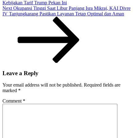
Kebijakan Tarif Trump Pekan Ini
Kementerian
Next
Next
Okupansi Tinggi Saat Libur Panjang Isra Mikraj, KAI Divre
PU
Post
IV Tanjungkarang Pastikan Layanan Tetap Optimal dan Aman
Tambah
57
Titik
Sumur
Bor
Leave a Reply
Your email address will not be published.
Required fields are
marked
*
Comment
*