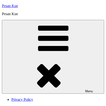
Skip
Pesan Kue
to
Pesan Kue
content
Menu
Privacy Policy