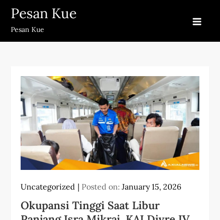
Skip
Pesan Kue
to
Pesan Kue
content
Uncategorized
Posted on:
January 15, 2026
Okupansi Tinggi Saat Libur
Panjang Isra Mikraj, KAI Divre IV