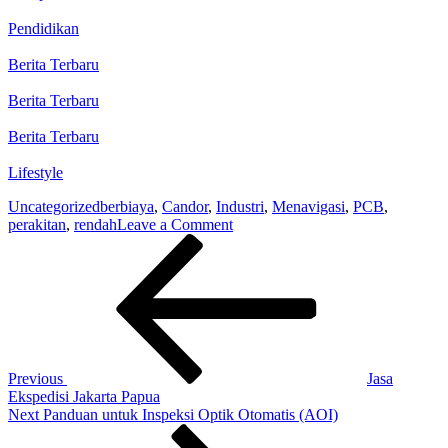
Pendidikan
Berita Terbaru
Berita Terbaru
Berita Terbaru
Lifestyle
Uncategorized
berbiaya
,
Candor
,
Industri
,
Menavigasi
,
PCB
,
on
perakitan
,
rendah
Leave a Comment
Post
Previous
Menavigasi
Post
perakitan
navigation
PCB
berbiaya
rendah
–
Industri
Candor
Previous
Jasa
Ekspedisi Jakarta Papua
Next
Next
Panduan untuk Inspeksi Optik Otomatis (AOI)
Post