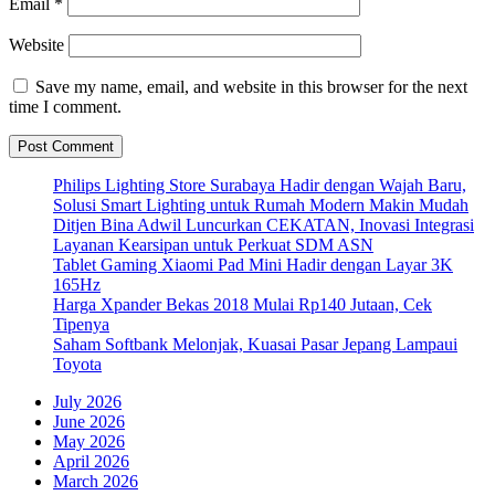
Email
*
Website
Save my name, email, and website in this browser for the next
time I comment.
Philips Lighting Store Surabaya Hadir dengan Wajah Baru,
Solusi Smart Lighting untuk Rumah Modern Makin Mudah
Ditjen Bina Adwil Luncurkan CEKATAN, Inovasi Integrasi
Layanan Kearsipan untuk Perkuat SDM ASN
Tablet Gaming Xiaomi Pad Mini Hadir dengan Layar 3K
165Hz
Harga Xpander Bekas 2018 Mulai Rp140 Jutaan, Cek
Tipenya
Saham Softbank Melonjak, Kuasai Pasar Jepang Lampaui
Toyota
July 2026
June 2026
May 2026
April 2026
March 2026