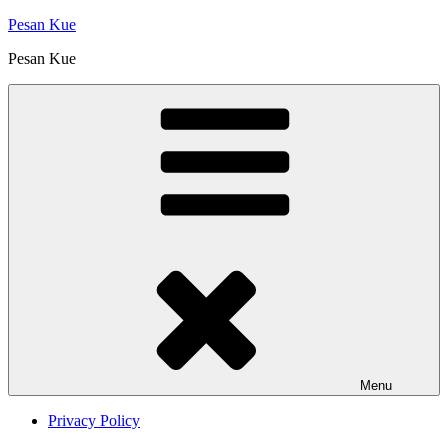
Skip
Pesan Kue
to
Pesan Kue
content
Menu
Privacy Policy