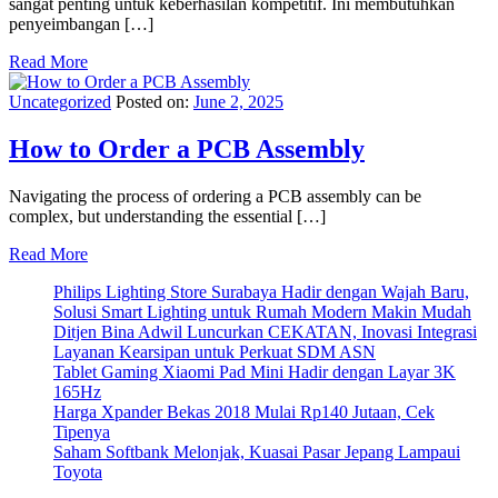
sangat penting untuk keberhasilan kompetitif. Ini membutuhkan
penyeimbangan […]
Read More
Uncategorized
Posted on:
June 2, 2025
How to Order a PCB Assembly
Navigating the process of ordering a PCB assembly can be
complex, but understanding the essential […]
Read More
Philips Lighting Store Surabaya Hadir dengan Wajah Baru,
Solusi Smart Lighting untuk Rumah Modern Makin Mudah
Ditjen Bina Adwil Luncurkan CEKATAN, Inovasi Integrasi
Layanan Kearsipan untuk Perkuat SDM ASN
Tablet Gaming Xiaomi Pad Mini Hadir dengan Layar 3K
165Hz
Harga Xpander Bekas 2018 Mulai Rp140 Jutaan, Cek
Tipenya
Saham Softbank Melonjak, Kuasai Pasar Jepang Lampaui
Toyota