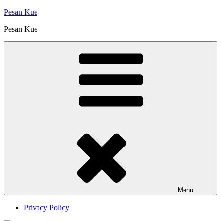
Skip
Pesan Kue
to
Pesan Kue
content
Menu
Privacy Policy