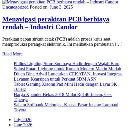
Uncategorized
Posted on:
June 3, 2025
Menavigasi perakitan PCB berbiaya
rendah – Industri Candor
Perakitan papan sirkuit cetak (PCB) adalah proses kritis saat
memproduksi perangkat elektronik. Ini melibatkan pembuatan […]
Read More
Philips Lighting Store Surabaya Hadir dengan Wajah Baru,
Solusi Smart Lighting untuk Rumah Modern Makin Mudah
Ditjen Bina Adwil Luncurkan CEKATAN, Inovasi Integrasi
Layanan Kearsipan untuk Perkuat SDM ASN
Tablet Gaming Xiaomi Pad Mini Hadir dengan Layar 3K
165Hz
Harga Xpander Bekas 2018 Mulai Rp140 Jutaan, Cek
Tipenya
Saham Softbank Melonjak, Kuasai Pasar Jepang Lampaui
Toyota
July 2026
June 2026