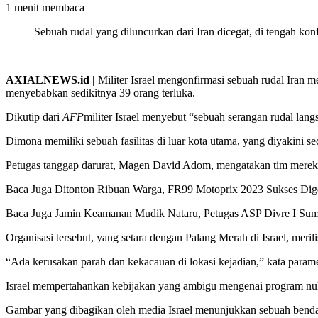
1 menit membaca
Sebuah rudal yang diluncurkan dari Iran dicegat, di tengah k
AXIALNEWS.id |
Militer Israel mengonfirmasi sebuah rudal Iran m
menyebabkan sedikitnya 39 orang terluka.
Dikutip dari
AFP
militer Israel menyebut “sebuah serangan rudal lan
Dimona memiliki sebuah fasilitas di luar kota utama, yang diyakini se
Petugas tanggap darurat, Magen David Adom, mengatakan tim mereka m
Baca Juga
Ditonton Ribuan Warga, FR99 Motoprix 2023 Sukses Dig
Baca Juga
Jamin Keamanan Mudik Nataru, Petugas ASP Divre I Sum
Organisasi tersebut, yang setara dengan Palang Merah di Israel, meril
“Ada kerusakan parah dan kekacauan di lokasi kejadian,” kata para
Israel mempertahankan kebijakan yang ambigu mengenai program nukl
Gambar yang dibagikan oleh media Israel menunjukkan sebuah benda 