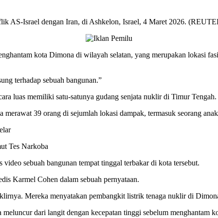
onflik AS-Israel dengan Iran, di Ashkelon, Israel, 4 Maret 2026. (REU
enghantam kota Dimona di wilayah selatan, yang merupakan lokasi fasili
gsung terhadap sebuah bangunan.”
cara luas memiliki satu-satunya gudang senjata nuklir di Timur Tengah.
erawat 39 orang di sejumlah lokasi dampak, termasuk seorang anak la
elar
ut Tes Narkoba
is video sebuah bangunan tempat tinggal terbakar di kota tersebut.
medis Karmel Cohen dalam sebuah pernyataan.
irnya. Mereka menyatakan pembangkit listrik tenaga nuklir di Dimona
meluncur dari langit dengan kecepatan tinggi sebelum menghantam ko