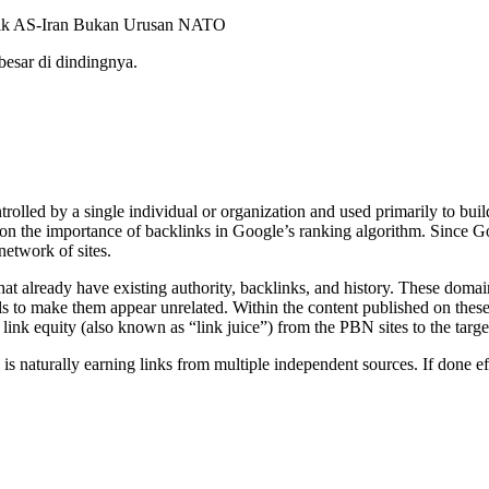
flik AS-Iran Bukan Urusan NATO
besar di dindingnya.
olled by a single individual or organization and used primarily to build
n the importance of backlinks in Google’s ranking algorithm. Since Goo
network of sites.
at already have existing authority, backlinks, and history. These domain
s to make them appear unrelated. Within the content published on these si
link equity (also known as “link juice”) from the PBN sites to the targe
 is naturally earning links from multiple independent sources. If done e