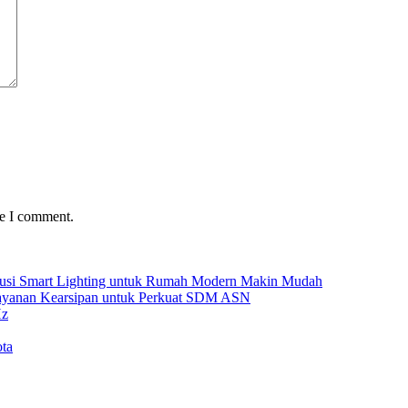
me I comment.
Solusi Smart Lighting untuk Rumah Modern Makin Mudah
Layanan Kearsipan untuk Perkuat SDM ASN
Hz
ta