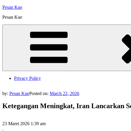
Skip
Pesan Kue
to
Pesan Kue
content
Privacy Policy
by:
Pesan Kue
Posted on:
March 22, 2026
Ketegangan Meningkat, Iran Lancarkan Ser
23 Maret 2026 1:39 am
.