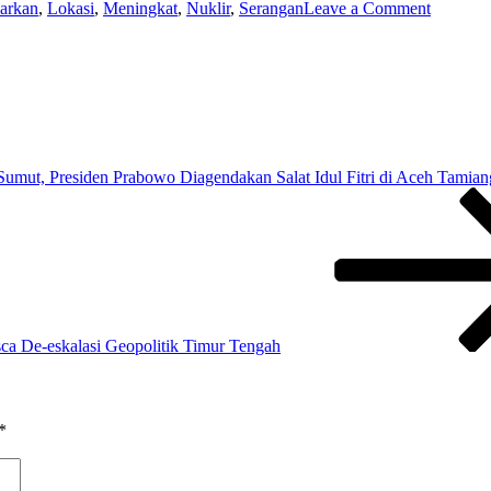
on
arkan
,
Lokasi
,
Meningkat
,
Nuklir
,
Serangan
Leave a Comment
Ketegan
Meningk
Iran
Lancark
Seranga
ke
Kota
Dimona
 Sumut, Presiden Prabowo Diagendakan Salat Idul Fitri di Aceh Tamian
Lokasi
Fasilitas
Nuklir
Israel
sca De-eskalasi Geopolitik Timur Tengah
*