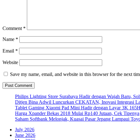
Comment
*
Name
*
Email
*
Website
Save my name, email, and website in this browser for the next ti
Philips Lighting Store Surabaya Hadir dengan Wajah Baru, 
Ditjen Bina Adwil Luncurkan CEKATAN, Inovasi Integrasi 
Tablet Gaming Xiaomi Pad Mini Hadir dengan Layar 3K 165
Harga Xpander Bekas 2018 Mulai Rp140 Jutaan, Cek Tipenya
Saham Softbank Melonjak, Kuasai Pasar Jepang Lampaui Toyo
July 2026
June 2026