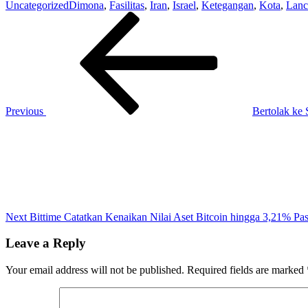
Uncategorized
Dimona
,
Fasilitas
,
Iran
,
Israel
,
Ketegangan
,
Kota
,
Lanc
Post
Previous
Post
navigation
Previous
‎Bertolak ke
Next
Post
Next
Bittime Catatkan Kenaikan Nilai Aset Bitcoin hingga 3,21% Pa
Leave a Reply
Your email address will not be published.
Required fields are marked