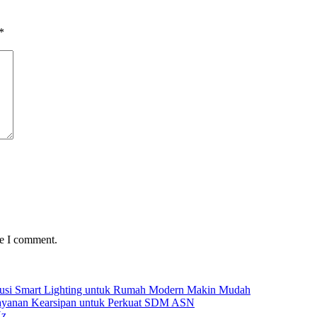
*
me I comment.
Solusi Smart Lighting untuk Rumah Modern Makin Mudah
Layanan Kearsipan untuk Perkuat SDM ASN
Hz