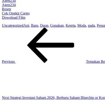
Agen234
Agen234
Resep
Cek Ongkir Cargo
Download Film
Uncategorized
Api
,
Baru
,
Daop
,
Gunakan
,
Kereta
,
Moda
,
pada
,
Penu
Post
Previous
Post
navigation
Previous
Temukan Bek
Next
Post
Next
Strategi Investasi Saham 2026, Berburu Saham Bluechip or Kon