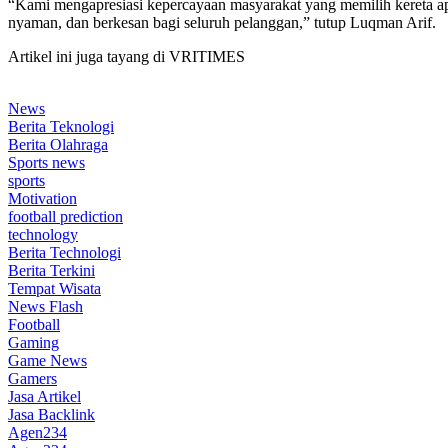
“Kami mengapresiasi kepercayaan masyarakat yang memilih kereta ap
nyaman, dan berkesan bagi seluruh pelanggan,” tutup Luqman Arif.
Artikel ini juga tayang di VRITIMES
News
Berita Teknologi
Berita Olahraga
Sports news
sports
Motivation
football prediction
technology
Berita Technologi
Berita Terkini
Tempat Wisata
News Flash
Football
Gaming
Game News
Gamers
Jasa Artikel
Jasa Backlink
Agen234