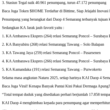
3. Stasiun Tegal naik 40.961 penumpang, turun 47.172 penumpang
Baca Juga
Token $HOME Terdaftar di Bittime, Siap Jelajahi Inovasi
Penumpang yang berangkat dari Daop 4 Semarang terbanyak tujuan ke
Sedangkan KA Jarak jauh favorit yaitu :
1. KA Ambarawa Ekspres (264) relasi Semarang Poncol – Surabaya P
2. KA Banyubiru (268) relasi Semarangg Tawang – Solo Balapan
3. KA Tawang Jaya (259) relasi Semarang Poncol – Pasarsenen
4. KA Ambarawa Ekspres (266) relasi Semarang Poncol – Surabaya P
5. KA Kamandaka (191) relasi Semarang Tawang – Purwokerto
Selama masa angkutan Nataru 2025, setiap harinya KAI Daop 4 Semar
Baca Juga
Viral! Kenapa Banyak Pantai Kini Pakai Dermaga Apung? 
“Total tempat duduk yang disediakan perhari berjumlah 17.858 tempa
KAI Daop 4 menghimbau kepada para penumpang agar memperhitungkan 