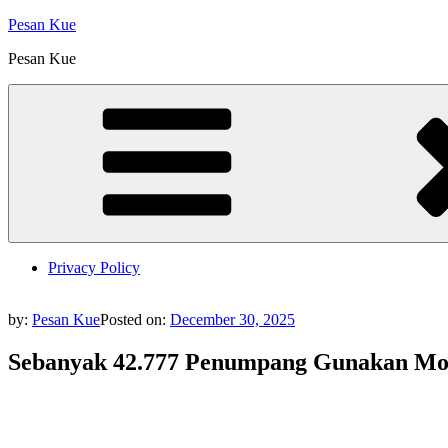
Skip
Pesan Kue
to
Pesan Kue
content
Privacy Policy
by:
Pesan Kue
Posted on:
December 30, 2025
Sebanyak 42.777 Penumpang Gunakan Mod