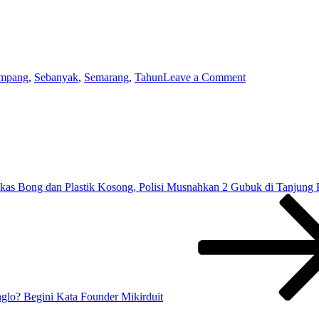
on
mpang
,
Sebanyak
,
Semarang
,
Tahun
Leave a Comment
Sebanyak
42.777
Penumpang
Gunakan
Moda
Kereta
Api
di
as Bong dan Plastik Kosong, Polisi Musnahkan 2 Gubuk di Tanjung 
Daop
4
Semarang
pada
H-
2
Tahun
Baru
2026
glo? Begini Kata Founder Mikirduit