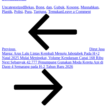
Uncategorized
Bekas
,
Bong
,
dan
,
Gubuk
,
Kosong
,
Musnahkan
,
on
Plastik
,
Polisi
,
Pura
,
Tanjung
,
Temukan
Leave a Comment
Post
Previous
Temukan
Post
Bekas
navigation
Bong
dan
Plastik
Kosong,
Polisi
Musnahkan
Previous
Dirut Jasa
2
Marga: Arus Lalu Lintas Kembali Menuju Jabotabek Pada H+2
Gubuk
Natal 2025 Mulai Meningkat, Volume Kendaraan Capai 168 Ribu
di
Next
Next
Sebanyak 42.777 Penumpang Gunakan Moda Kereta Api di
Tanjung
Post
Daop 4 Semarang pada H-2 Tahun Baru 2026
Pura