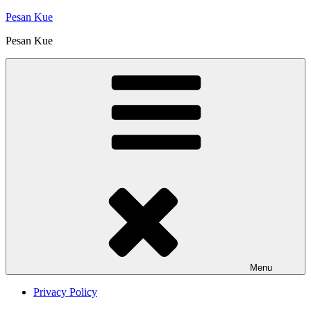
Skip
Pesan Kue
to
Pesan Kue
content
Menu
Privacy Policy