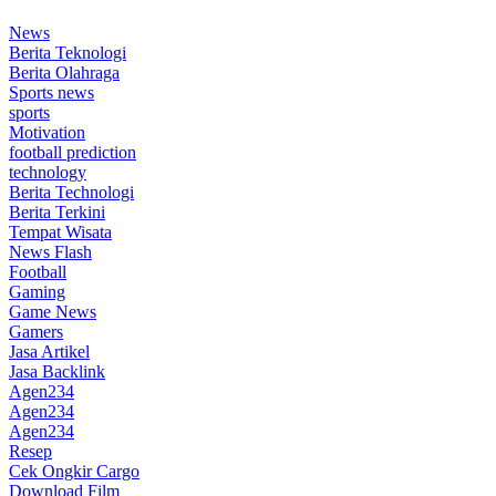
News
Berita Teknologi
Berita Olahraga
Sports news
sports
Motivation
football prediction
technology
Berita Technologi
Berita Terkini
Tempat Wisata
News Flash
Football
Gaming
Game News
Gamers
Jasa Artikel
Jasa Backlink
Agen234
Agen234
Agen234
Resep
Cek Ongkir Cargo
Download Film