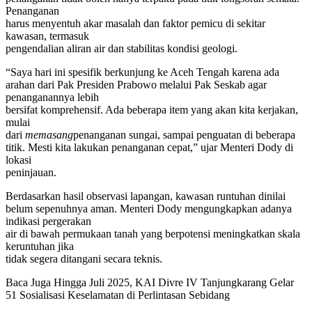
Penanganan
harus menyentuh akar masalah dan faktor pemicu di sekitar
kawasan, termasuk
pengendalian aliran air dan stabilitas kondisi geologi.
“Saya hari ini spesifik berkunjung ke Aceh Tengah karena ada
arahan dari Pak Presiden Prabowo melalui Pak Seskab agar
penanganannya lebih
bersifat komprehensif. Ada beberapa item yang akan kita kerjakan,
mulai
dari
memasang
penanganan sungai, sampai penguatan di beberapa
titik. Mesti kita lakukan penanganan cepat,” ujar Menteri Dody di
lokasi
peninjauan.
Berdasarkan hasil observasi lapangan, kawasan runtuhan dinilai
belum sepenuhnya aman. Menteri Dody mengungkapkan adanya
indikasi pergerakan
air di bawah permukaan tanah yang berpotensi meningkatkan skala
keruntuhan jika
tidak segera ditangani secara teknis.
Baca Juga
Hingga Juli 2025, KAI Divre IV Tanjungkarang Gelar
51 Sosialisasi Keselamatan di Perlintasan Sebidang