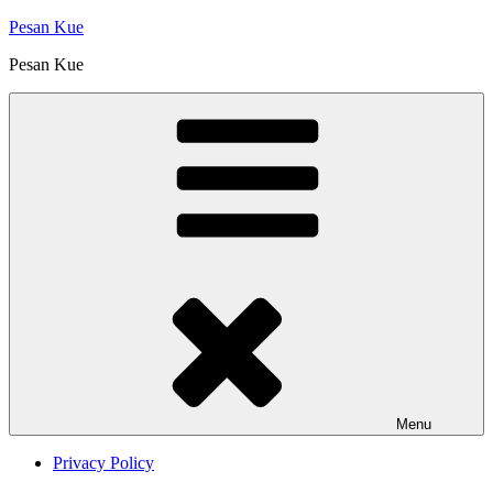
Skip
Pesan Kue
to
Pesan Kue
content
Menu
Privacy Policy