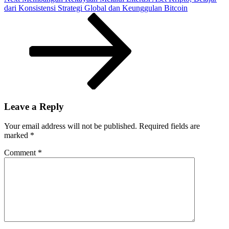
Komprehensif
Post
dari Konsistensi Strategi Global dan Keunggulan Bitcoin
Sesuai
Arahan
Presiden
Leave a Reply
Your email address will not be published.
Required fields are
marked
*
Comment
*