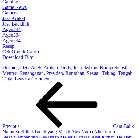
Gaming
Game News
Gamers
Jasa Artikel
Jasa Backlink
Agen234
Agen234
Agen234
Resep
Cek Ongkir Cargo
Download Film
Uncategorized
Aceh
,
Arahan
,
Dody
,
Instruksikan
,
Komprehensif
,
Menteri
,
Penanganan
,
Presiden
,
Runtuhan
,
Sesuai
,
Tebing
,
Tengah
,
on
Tinjau
Leave a Comment
Post
Previous
Tinjau
Post
Runtuhan
navigation
Tebing
di
Aceh
Tengah,
Menteri
Dody
Previous
Cara Balik
Instruksikan
Nama Sertifikat Tanah yang Masih Atas Nama Almarhum
Penanganan
Next
Next
Membangun Kekayaan Melalui Literasi Aset Kripto, Belajar