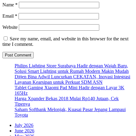
Name
*
Email
*
Website
Save my name, email, and website in this browser for the next
time I comment.
Philips Lighting Store Surabaya Hadir dengan Wajah Baru,
Solusi Smart Lighting untuk Rumah Modern Makin Mudah
Ditjen Bina Adwil Luncurkan CEKATAN, Inovasi Integrasi
Layanan Kearsipan untuk Perkuat SDM ASN
Tablet Gaming Xiaomi Pad Mini Hadir dengan Layar 3K
165Hz
Harga Xpander Bekas 2018 Mulai Rp140 Jutaan, Cek
Tipenya
Saham Softbank Melonjak, Kuasai Pasar Jepang Lampaui
Toyota
July 2026
June 2026