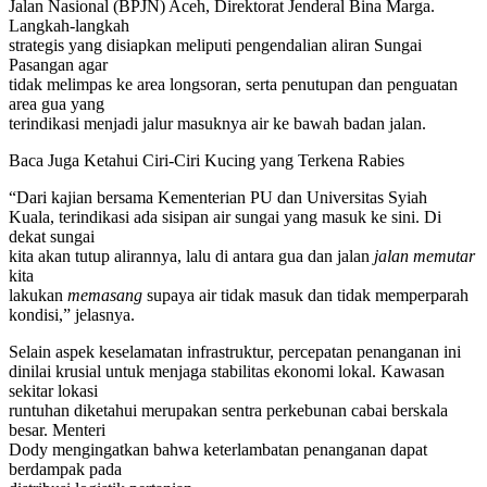
Jalan Nasional (BPJN) Aceh, Direktorat Jenderal Bina Marga.
Langkah-langkah
strategis yang disiapkan meliputi pengendalian aliran Sungai
Pasangan agar
tidak melimpas ke area longsoran, serta penutupan dan penguatan
area gua yang
terindikasi menjadi jalur masuknya air ke bawah badan jalan.
Baca Juga
Ketahui Ciri-Ciri Kucing yang Terkena Rabies
“Dari kajian bersama Kementerian PU dan Universitas Syiah
Kuala, terindikasi ada sisipan air sungai yang masuk ke sini. Di
dekat sungai
kita akan tutup alirannya, lalu di antara gua dan jalan
jalan memutar
kita
lakukan
memasang
supaya air tidak masuk dan tidak memperparah
kondisi,” jelasnya.
Selain aspek keselamatan infrastruktur, percepatan penanganan ini
dinilai krusial untuk menjaga stabilitas ekonomi lokal. Kawasan
sekitar lokasi
runtuhan diketahui merupakan sentra perkebunan cabai berskala
besar. Menteri
Dody mengingatkan bahwa keterlambatan penanganan dapat
berdampak pada