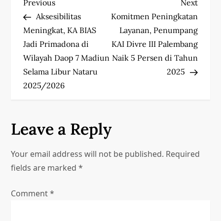
P
Previous
Next
Previous
Next
Post
Post
Aksesibilitas
Komitmen Peningkatan
o
Meningkat, KA BIAS
Layanan, Penumpang
s
Jadi Primadona di
KAI Divre III Palembang
Wilayah Daop 7 Madiun
Naik 5 Persen di Tahun
t
Selama Libur Nataru
2025
2025/2026
n
a
Leave a Reply
v
i
Your email address will not be published.
Required
fields are marked
*
g
Comment
*
a