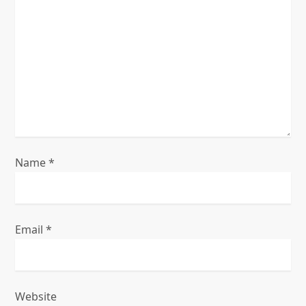
t
i
o
n
Name
*
Email
*
Website