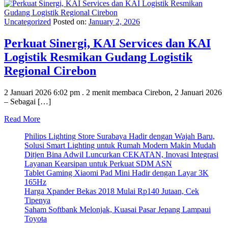
Uncategorized
Posted on:
January 2, 2026
Perkuat Sinergi, KAI Services dan KAI
Logistik Resmikan Gudang Logistik
Regional Cirebon
2 Januari 2026 6:02 pm . 2 menit membaca Cirebon, 2 Januari 2026
– Sebagai […]
Read More
Philips Lighting Store Surabaya Hadir dengan Wajah Baru,
Solusi Smart Lighting untuk Rumah Modern Makin Mudah
Ditjen Bina Adwil Luncurkan CEKATAN, Inovasi Integrasi
Layanan Kearsipan untuk Perkuat SDM ASN
Tablet Gaming Xiaomi Pad Mini Hadir dengan Layar 3K
165Hz
Harga Xpander Bekas 2018 Mulai Rp140 Jutaan, Cek
Tipenya
Saham Softbank Melonjak, Kuasai Pasar Jepang Lampaui
Toyota