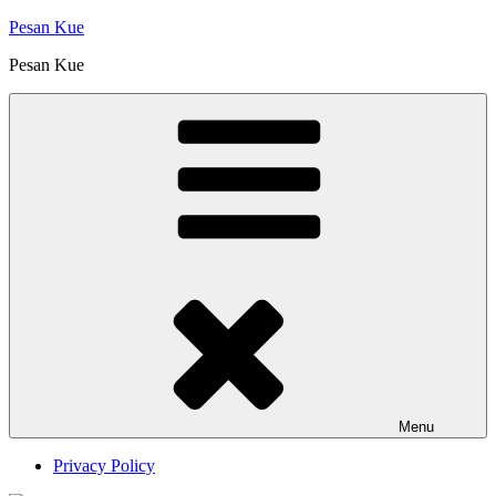
Skip
Pesan Kue
to
Pesan Kue
content
Menu
Privacy Policy