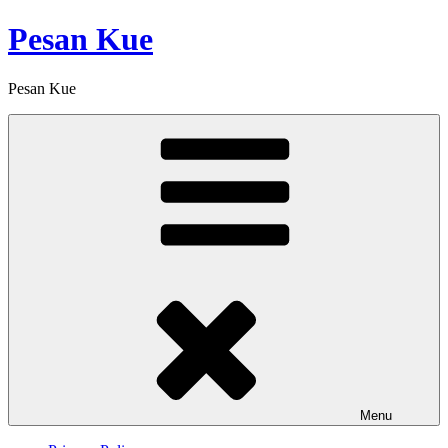
Skip
Pesan Kue
to
content
Pesan Kue
Menu