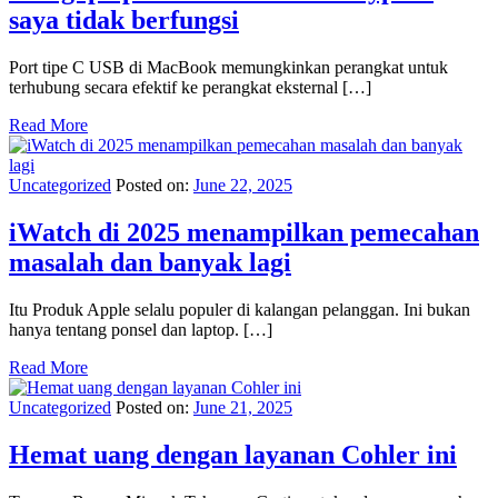
saya tidak berfungsi
Port tipe C USB di MacBook memungkinkan perangkat untuk
terhubung secara efektif ke perangkat eksternal […]
Read More
Uncategorized
Posted on:
June 22, 2025
iWatch di 2025 menampilkan pemecahan
masalah dan banyak lagi
Itu Produk Apple selalu populer di kalangan pelanggan. Ini bukan
hanya tentang ponsel dan laptop. […]
Read More
Uncategorized
Posted on:
June 21, 2025
Hemat uang dengan layanan Cohler ini