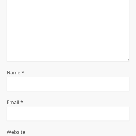
g
a
t
i
o
n
Name
*
Email
*
Website