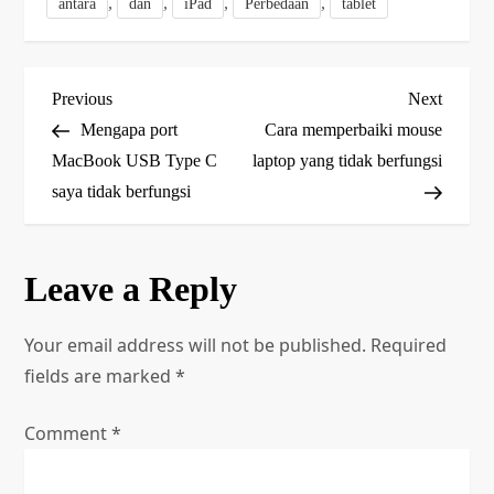
,
,
,
,
antara
dan
iPad
Perbedaan
tablet
P
Previous
Next
Previous
Next
Post
Post
Mengapa port
Cara memperbaiki mouse
o
MacBook USB Type C
laptop yang tidak berfungsi
saya tidak berfungsi
s
t
Leave a Reply
n
a
Your email address will not be published.
Required
fields are marked
*
v
Comment
*
i