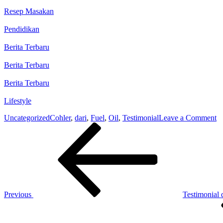
Resep Masakan
Pendidikan
Berita Terbaru
Berita Terbaru
Berita Terbaru
Lifestyle
o
Uncategorized
Cohler
,
dari
,
Fuel
,
Oil
,
Testimonial
Leave a Comment
Post
Previous
Te
Post
da
navigation
A
–
C
Fu
Oi
Previous
Testimonial 
Next
Post