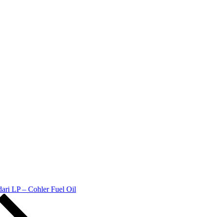
n
stimonial
ri
Z
ohler
el
l
dari LP – Cohler Fuel Oil