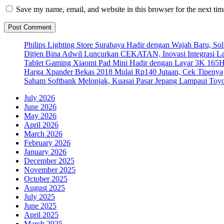
Save my name, email, and website in this browser for the next ti
Philips Lighting Store Surabaya Hadir dengan Wajah Baru, 
Ditjen Bina Adwil Luncurkan CEKATAN, Inovasi Integrasi 
Tablet Gaming Xiaomi Pad Mini Hadir dengan Layar 3K 165
Harga Xpander Bekas 2018 Mulai Rp140 Jutaan, Cek Tipenya
Saham Softbank Melonjak, Kuasai Pasar Jepang Lampaui Toyo
July 2026
June 2026
May 2026
April 2026
March 2026
February 2026
January 2026
December 2025
November 2025
October 2025
August 2025
July 2025
June 2025
April 2025
March 2025