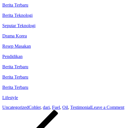
Berita Terbaru
Berita Teknologi
Seputar Teknologi
Drama Korea
Resep Masakan
Pendidikan
Berita Terbaru
Berita Terbaru
Berita Terbaru
Lifestyle
o
Uncategorized
Cohler
,
dari
,
Fuel
,
Oil
,
Testimonial
Leave a Comment
Post
Previous
Te
Post
da
navigation
L
–