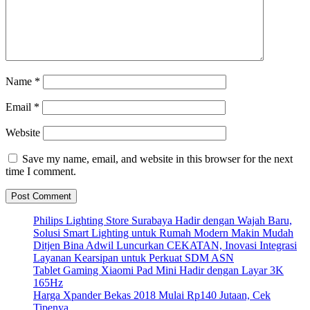
Name
*
Email
*
Website
Save my name, email, and website in this browser for the next
time I comment.
Philips Lighting Store Surabaya Hadir dengan Wajah Baru,
Solusi Smart Lighting untuk Rumah Modern Makin Mudah
Ditjen Bina Adwil Luncurkan CEKATAN, Inovasi Integrasi
Layanan Kearsipan untuk Perkuat SDM ASN
Tablet Gaming Xiaomi Pad Mini Hadir dengan Layar 3K
165Hz
Harga Xpander Bekas 2018 Mulai Rp140 Jutaan, Cek
Tipenya