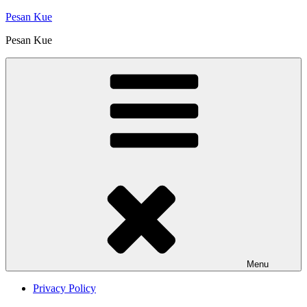
Skip
Pesan Kue
to
Pesan Kue
content
Menu
Privacy Policy