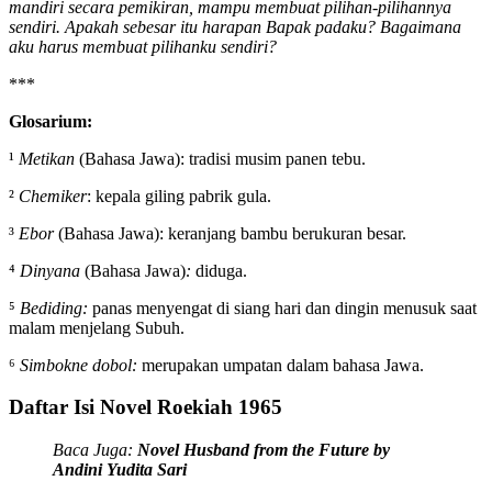
mandiri secara pemikiran, mampu membuat pilihan-pilihannya
sendiri. Apakah sebesar itu harapan Bapak padaku? Bagaimana
aku harus membuat pilihanku sendiri?
***
Glosarium:
¹
Metikan
(Bahasa Jawa): tradisi musim panen tebu.
²
Chemiker
: kepala giling pabrik gula.
³
Ebor
(Bahasa Jawa): keranjang bambu berukuran besar.
⁴
D
inyana
(Bahasa Jawa)
:
diduga.
⁵
Bediding:
panas menyengat di siang hari dan dingin menusuk saat
malam menjelang Subuh.
⁶
Simbokne dobol:
merupakan umpatan dalam bahasa Jawa.
Daftar Isi Novel Roekiah 1965
Baca Juga:
Novel Husband from the Future by
Andini Yudita Sari