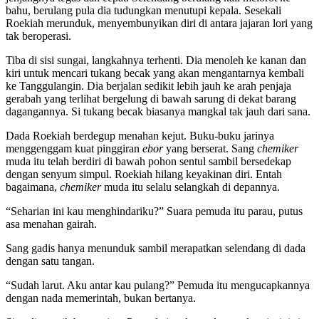
bahu, berulang pula dia tudungkan menutupi kepala. Sesekali
Roekiah merunduk, menyembunyikan diri di antara jajaran lori yang
tak beroperasi.
Tiba di sisi sungai, langkahnya terhenti. Dia menoleh ke kanan dan
kiri untuk mencari tukang becak yang akan mengantarnya kembali
ke Tanggulangin. Dia berjalan sedikit lebih jauh ke arah penjaja
gerabah yang terlihat bergelung di bawah sarung di dekat barang
dagangannya. Si tukang becak biasanya mangkal tak jauh dari sana.
Dada Roekiah berdegup menahan kejut. Buku-buku jarinya
menggenggam kuat pinggiran
ebor
yang berserat. Sang
c
hemiker
muda itu telah berdiri di bawah pohon sentul sambil bersedekap
dengan senyum simpul. Roekiah hilang keyakinan diri. Entah
bagaimana,
c
hemiker
muda itu selalu selangkah di depannya.
“Seharian ini kau menghindariku?” Suara pemuda itu parau, putus
asa menahan gairah.
Sang gadis hanya menunduk sambil merapatkan selendang di dada
dengan satu tangan.
“Sudah larut. Aku antar kau pulang?” Pemuda itu mengucapkannya
dengan nada memerintah, bukan bertanya.