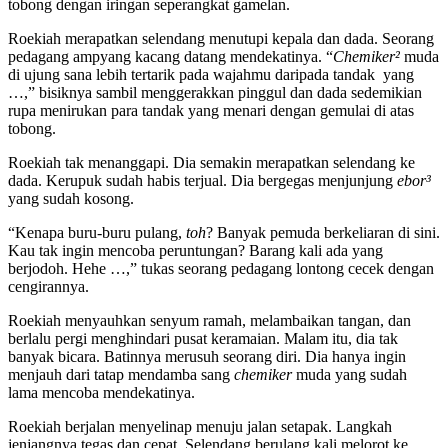
tobong dengan iringan seperangkat gamelan.
Roekiah merapatkan selendang menutupi kepala dan dada. Seorang
pedagang ampyang kacang datang mendekatinya. “
Chemiker
²
muda
di ujung sana lebih tertarik pada wajahmu daripada tandak yang
…,” bisiknya sambil menggerakkan pinggul dan dada sedemikian
rupa menirukan para tandak yang menari dengan gemulai di atas
tobong.
Roekiah tak menanggapi. Dia semakin merapatkan selendang ke
dada. Kerupuk sudah habis terjual. Dia bergegas menjunjung
ebor
³
yang sudah kosong.
“Kenapa buru-buru pulang,
toh
? Banyak pemuda berkeliaran di sini.
Kau tak ingin mencoba peruntungan? Barang kali ada yang
berjodoh. Hehe …,” tukas seorang pedagang lontong cecek dengan
cengirannya.
Roekiah menyauhkan senyum ramah, melambaikan tangan, dan
berlalu pergi menghindari pusat keramaian. Malam itu, dia tak
banyak bicara. Batinnya merusuh seorang diri. Dia hanya ingin
menjauh dari tatap mendamba sang
c
hemiker
muda yang sudah
lama mencoba mendekatinya.
Roekiah berjalan menyelinap menuju jalan setapak. Langkah
jenjangnya tegas dan cepat. Selendang berulang kali melorot ke