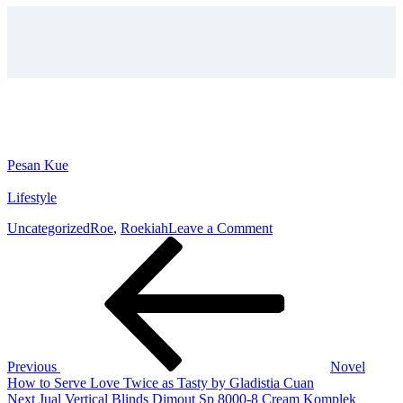
Pesan Kue
Lifestyle
on
Uncategorized
Roe
,
Roekiah
Leave a Comment
Post
Previous
Novel
Post
Roekiah
navigation
1965
by
Roe
Previous
Novel
How to Serve Love Twice as Tasty by Gladistia Cuan
Next
Next
Jual Vertical Blinds Dimout Sp 8000-8 Cream Komplek