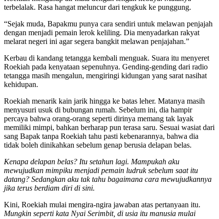
terbelalak. Rasa hangat meluncur dari tengkuk ke punggung.
“Sejak muda, Bapakmu punya cara sendiri untuk melawan penjajah
dengan menjadi pemain lerok keliling. Dia menyadarkan rakyat
melarat negeri ini agar segera bangkit melawan penjajahan.”
Kerbau di kandang tetangga kembali menguak. Suara itu menyeret
Roekiah pada kenyataan sepenuhnya. Gending-gending dari radio
tetangga masih mengalun, mengiringi kidungan yang sarat nasihat
kehidupan.
Roekiah menarik kain jarik hingga ke batas leher. Matanya masih
menyusuri usuk di bubungan rumah. Sebelum ini, dia hampir
percaya bahwa orang-orang seperti dirinya memang tak layak
memiliki mimpi, bahkan berharap pun terasa saru. Sesuai wasiat dari
sang Bapak tanpa Roekiah tahu pasti kebenarannya, bahwa dia
tidak boleh dinikahkan sebelum genap berusia delapan belas.
Kenapa delapan belas? Itu setahun lagi. Mampukah aku
mewujudkan mimpiku menjadi pemain ludruk sebelum saat itu
datang? Sedangkan aku tak tahu bagaimana cara mewujudkannya
jika terus berdiam diri di sini.
Kini, Roekiah mulai mengira-ngira jawaban atas pertanyaan itu.
Mungkin seperti kata Nyai Serimbit, di usia itu manusia mulai