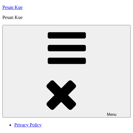
Skip
Pesan Kue
to
Pesan Kue
content
Menu
Privacy Policy