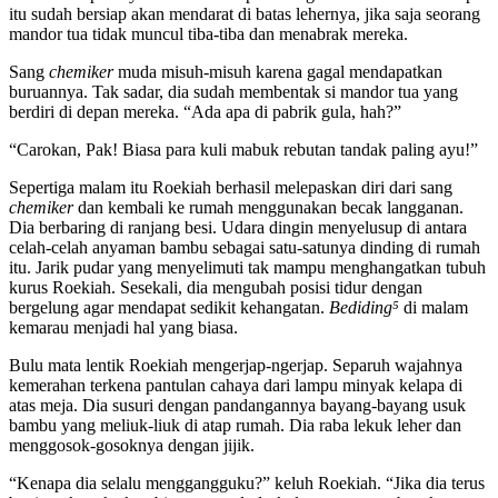
itu sudah bersiap akan mendarat di batas lehernya, jika saja seorang
mandor tua tidak muncul tiba-tiba dan menabrak mereka.
Sang
c
hemiker
muda misuh-misuh karena gagal mendapatkan
buruannya. Tak sadar, dia sudah membentak si mandor tua yang
berdiri di depan mereka. “Ada apa di pabrik gula, hah?”
“Carokan, Pak! Biasa para kuli mabuk rebutan tandak paling ayu!”
Sepertiga malam itu Roekiah berhasil melepaskan diri dari sang
c
hemiker
dan kembali ke rumah menggunakan becak langganan.
Dia berbaring di ranjang besi. Udara dingin menyelusup di antara
celah-celah anyaman bambu sebagai satu-satunya dinding di rumah
itu. Jarik pudar yang menyelimuti tak mampu menghangatkan tubuh
kurus Roekiah. Sesekali, dia mengubah posisi tidur dengan
bergelung agar mendapat sedikit kehangatan.
Bediding
⁵
di malam
kemarau menjadi hal yang biasa.
Bulu mata lentik Roekiah mengerjap-ngerjap. Separuh wajahnya
kemerahan terkena pantulan cahaya dari lampu minyak kelapa di
atas meja. Dia susuri dengan pandangannya bayang-bayang usuk
bambu yang meliuk-liuk di atap rumah. Dia raba lekuk leher dan
menggosok-gosoknya dengan jijik.
“Kenapa dia selalu menggangguku?” keluh Roekiah. “Jika dia terus