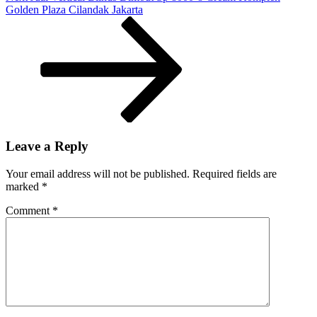
Post
Golden Plaza Cilandak Jakarta
Leave a Reply
Your email address will not be published.
Required fields are
marked
*
Comment
*