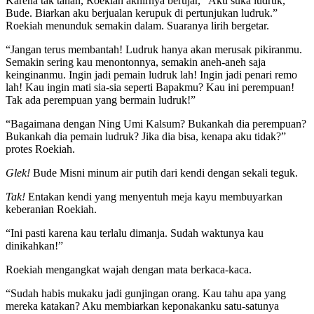
Karena tak tahan, Roekiah akhirnya berujar, “Aku suka ludruk,
Bude. Biarkan aku berjualan kerupuk di pertunjukan ludruk.”
Roekiah menunduk semakin dalam. Suaranya lirih bergetar.
“Jangan terus membantah! Ludruk hanya akan merusak pikiranmu.
Semakin sering kau menontonnya, semakin aneh-aneh saja
keinginanmu. Ingin jadi pemain ludruk lah! Ingin jadi penari remo
lah! Kau ingin mati sia-sia seperti Bapakmu? Kau ini perempuan!
Tak ada perempuan yang bermain ludruk!”
“Bagaimana dengan Ning Umi Kalsum? Bukankah dia perempuan?
Bukankah dia pemain ludruk? Jika dia bisa, kenapa aku tidak?”
protes Roekiah.
Glek!
Bude Misni minum air putih dari kendi dengan sekali teguk.
Tak!
Entakan kendi yang menyentuh meja kayu membuyarkan
keberanian Roekiah.
“Ini pasti karena kau terlalu dimanja. Sudah waktunya kau
dinikahkan!”
Roekiah mengangkat wajah dengan mata berkaca-kaca.
“Sudah habis mukaku jadi gunjingan orang. Kau tahu apa yang
mereka katakan? Aku membiarkan keponakanku satu-satunya