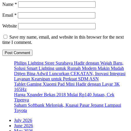
Name
*
Email
*
Website
Save my name, email, and website in this browser for the next
time I comment.
Philips Lighting Store Surabaya Hadir dengan Wajah Baru,
Solusi Smart Lighting untuk Rumah Modern Makin Mudah
Ditjen Bina Adwil Luncurkan CEKATAN, Inovasi Integrasi
Layanan Kearsipan untuk Perkuat SDM ASN
Tablet Gaming Xiaomi Pad Mini Hadir dengan Layar 3K
165Hz
Harga Xpander Bekas 2018 Mulai Rp140 Jutaan, Cek
Tipenya
Saham Softbank Melonjak, Kuasai Pasar Jepang Lampaui
Toyota
July 2026
June 2026
May 2026