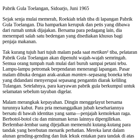
Pabrik Gula Toelangan, Sidoarjo, Juni 1965
Sejak senja mulai memerah, Roekiah telah tiba di lapangan Pabrik
Gula Toelangan. Dia hamparkan kerupuk dan petis yang dibawa
dari rumah untuk dijajakan. Bersama para pedagang lain, dia
menempati salah satu bedengan yang disediakan khusus bagi
penjaja makanan.
Tak kurang tujuh hari tujuh malam pada saat
metikan
¹
tiba, pelataran
Pabrik Gula Toelangan akan dipenuhi wajah-wajah semringah.
Semua orang tumpah ruah mulai dari buruh sampai petani tebu.
Lampu-lampu petromak berpendaran menerangi lapangan. Pasar
malam dibuka dengan arak-arakan
manten
‒sepasang boneka tebu
yang didandani menyerupai sepasang pengantin diarak keliling
Tulangan. Setelahnya, para karyawan pabrik gula berkumpul untuk
selamatan sebelum tayuban digelar.
Malam merangkak kepayahan. Dingin menggelayut bersama
turunnya kabut. Para pria menanggalkan jubah kesehariannya
bersatu di bawah identitas yang sama—penjajah kemolekan raga.
Berbotol-botol ciu dan minuman keras lainnya dipergilirkan.
Berlembar-lembar uang dijejalkan memenuhi kutang-kutang para
tandak yang berebutan menarik perhatian. Mereka larut dalam
alunan gending-gending dan liuk lekuk entakan para tandak di atas