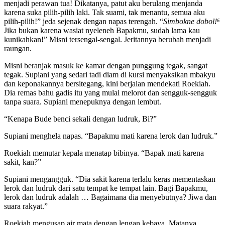
menjadi perawan tua! Dikatanya, patut aku berulang menjanda
karena suka pilih-pilih laki. Tak suami, tak menantu, semua aku
pilih-pilih!” jeda sejenak dengan napas terengah. “
Simbokne dobol!
⁶
Jika bukan karena wasiat nyeleneh Bapakmu, sudah lama kau
kunikahkan!” Misni tersengal-sengal. Jeritannya berubah menjadi
raungan.
Misni beranjak masuk ke kamar dengan punggung tegak, sangat
tegak. Supiani yang sedari tadi diam di kursi menyaksikan mbakyu
dan keponakannya bersitegang, kini berjalan mendekati Roekiah.
Dia remas bahu gadis itu yang mulai melorot dan sengguk-sengguk
tanpa suara. Supiani menepuknya dengan lembut.
“Kenapa Bude benci sekali dengan ludruk, Bi?”
Supiani menghela napas. “Bapakmu mati karena lerok dan ludruk.”
Roekiah memutar kepala menatap bibinya. “Bapak mati karena
sakit, kan?”
Supiani mengangguk. “Dia sakit karena terlalu keras mementaskan
lerok dan ludruk dari satu tempat ke tempat lain. Bagi Bapakmu,
lerok dan ludruk adalah … Bagaimana dia menyebutnya? Jiwa dan
suara rakyat.”
Roekiah mengusap air mata dengan lengan kebaya. Matanya