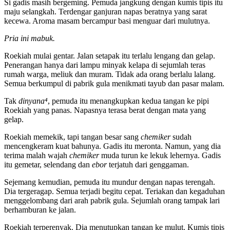
Si gadis masih bergeming. Pemuda jangkung dengan kumis tipis itu
maju selangkah. Terdengar ganjuran napas beratnya yang sarat
kecewa. Aroma masam bercampur basi menguar dari mulutnya.
Pria ini mabuk.
Roekiah mulai gentar. Jalan setapak itu terlalu lengang dan gelap.
Penerangan hanya dari lampu minyak kelapa di sejumlah teras
rumah warga, meliuk dan muram. Tidak ada orang berlalu lalang.
Semua berkumpul di pabrik gula menikmati tayub dan pasar malam.
Tak
dinyana
⁴
, pemuda itu menangkupkan kedua tangan ke pipi
Roekiah yang panas. Napasnya terasa berat dengan mata yang
gelap.
Roekiah memekik, tapi tangan besar sang
c
hemiker
sudah
mencengkeram kuat bahunya. Gadis itu meronta. Namun, yang dia
terima malah wajah
c
hemiker
muda turun ke lekuk lehernya. Gadis
itu gemetar, selendang dan
ebor
terjatuh dari genggaman.
Sejemang kemudian, pemuda itu mundur dengan napas terengah.
Dia tergeragap. Semua terjadi begitu cepat. Teriakan dan kegaduhan
menggelombang dari arah pabrik gula. Sejumlah orang tampak lari
berhamburan ke jalan.
Roekiah terperenyak. Dia menutupkan tangan ke mulut. Kumis tipis