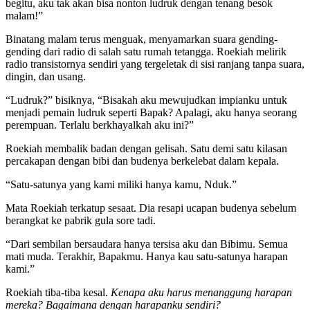
begitu, aku tak akan bisa nonton ludruk dengan tenang besok
malam!”
Binatang malam terus menguak, menyamarkan suara gending-
gending dari radio di salah satu rumah tetangga. Roekiah melirik
radio transistornya sendiri yang tergeletak di sisi ranjang tanpa suara,
dingin, dan usang.
“Ludruk?” bisiknya, “Bisakah aku mewujudkan impianku untuk
menjadi pemain ludruk seperti Bapak? Apalagi, aku hanya seorang
perempuan. Terlalu berkhayalkah aku ini?”
Roekiah membalik badan dengan gelisah. Satu demi satu kilasan
percakapan dengan bibi dan budenya berkelebat dalam kepala.
“Satu-satunya yang kami miliki hanya kamu, Nduk.”
Mata Roekiah terkatup sesaat. Dia resapi ucapan budenya sebelum
berangkat ke pabrik gula sore tadi.
“Dari sembilan bersaudara hanya tersisa aku dan Bibimu. Semua
mati muda. Terakhir, Bapakmu. Hanya kau satu-satunya harapan
kami.”
Roekiah tiba-tiba kesal.
Kenapa aku harus menanggung harapan
mereka? Bagaimana dengan harapanku sendiri?