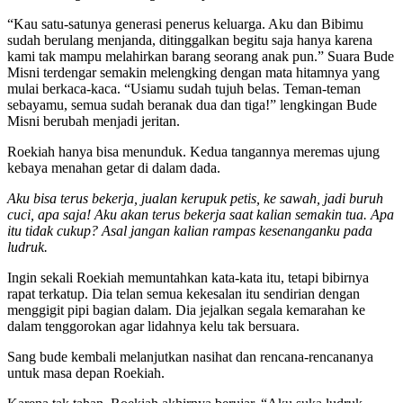
“Kau satu-satunya generasi penerus keluarga. Aku dan Bibimu
sudah berulang menjanda, ditinggalkan begitu saja hanya karena
kami tak mampu melahirkan barang seorang anak pun.” Suara Bude
Misni terdengar semakin melengking dengan mata hitamnya yang
mulai berkaca-kaca. “Usiamu sudah tujuh belas. Teman-teman
sebayamu, semua sudah beranak dua dan tiga!” lengkingan Bude
Misni berubah menjadi jeritan.
Roekiah hanya bisa menunduk. Kedua tangannya meremas ujung
kebaya menahan getar di dalam dada.
Aku bisa terus bekerja, jualan kerupuk petis, ke sawah, jadi buruh
cuci, apa saja! Aku akan terus bekerja saat kalian semakin tua. Apa
itu tidak cukup? Asal jangan kalian rampas kesenanganku pada
ludruk.
Ingin sekali Roekiah memuntahkan kata-kata itu, tetapi bibirnya
rapat terkatup. Dia telan semua kekesalan itu sendirian dengan
menggigit pipi bagian dalam. Dia jejalkan segala kemarahan ke
dalam tenggorokan agar lidahnya kelu tak bersuara.
Sang bude kembali melanjutkan nasihat dan rencana-rencananya
untuk masa depan Roekiah.