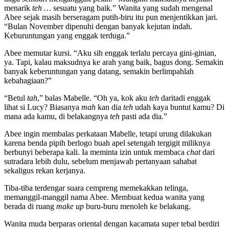
menarik
teh
…
sesuatu yang baik.” Wanita yang sudah mengenal
Abee sejak masih berseragam putih-biru itu pun menjentikkan jari.
“Bulan November dipenuhi dengan banyak kejutan indah.
Keburuntungan yang enggak terduga.”
Abee memutar kursi. “Aku sih enggak terlalu percaya gini-ginian,
ya. Tapi, kalau maksudnya ke arah yang baik, bagus dong. Semakin
banyak keberuntungan yang datang, semakin berlimpahlah
kebahagiaan?”
“Betul
tah
,” balas Mabelle. “Oh ya, kok aku
teh
daritadi enggak
lihat si Lucy? Biasanya
mah
kan dia
teh
udah kaya buntut kamu? Di
mana ada kamu, di belakangnya
teh
pasti ada dia.”
Abee ingin membalas perkataan Mabelle, tetapi urung dilakukan
karena benda pipih berlogo buah apel setengah tergigit miliknya
berbunyi beberapa kali. Ia meminta izin untuk membaca
chat
dari
sutradara lebih dulu, sebelum menjawab pertanyaan sahabat
sekaligus rekan kerjanya.
Tiba-tiba terdengar suara cempreng memekakkan telinga,
memanggil-manggil nama Abee. Membuat kedua wanita yang
berada di ruang
make up
buru-buru menoleh ke belakang.
Wanita muda berparas oriental dengan kacamata super tebal berdiri