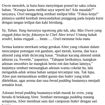
Owen menoleh, ia buru-buru menyimpan ponsel ke saku celana
bahan. “Kenapa kamu melihat saya seperti itu? Ada masalah?”
tanyanya, Oxel menggeleng sembari melipat bibir. “Fokus kerja!”
pintanya sambil kembali menyandarkan punggung pada kepala kursi
dengan tangan terlipat dan kaki bersilang.
Ya, Tuhan. Yang harusnya ngomong gitu
tuh,
aku. Mas Owen yang
enggak fokus kerja, fokusnya ke
Chef
Abee terus! Untung kakak
sendiri, kalau enggak ….
hmm
….
Oxel memutar bola mata.
Semua kamera merekam setiap gerakan Abee yang cekatan dalam
mencampur potongan roti gandum, apel merah, kurma, dan kaca
almond yang telah dicincang kasar. “Sisakan kacang almond untuk
taburan ya, Sweetie,” paparnya. “Tahapan berikutnya, tuangkan
adonan
smoothies
ke mangkuk berisi roti dan bahan lainnya,”
lanjutnya sembari menuangkan adonan warna cokelat itu, lalu
mengaduk-aduk semua bahan sampai tercampur rata. Tak lupa,
Abee pun memasukkan sedikit garam dan
butter
yang telah
dilelehkan, agar aroma dan rasa
bread pudding
buatannya menjadi
semakin lezat.
Adonan
bread pudding
buatannya telah masuk ke oven, yang
berada di belakang Abee. Sembari menunggu
pudding
matang
sempurna, Abee membuat saus dari campuran
butter
dengan sari