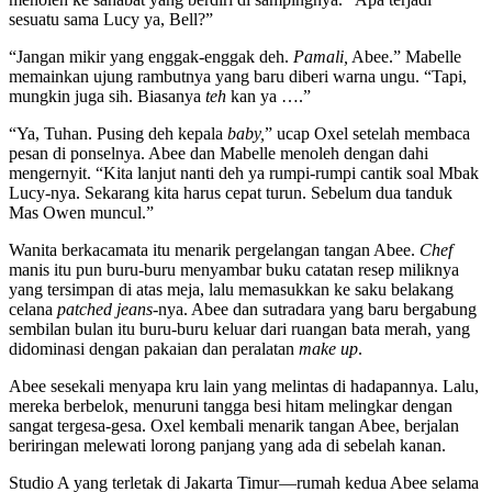
sesuatu sama Lucy ya, Bell?”
“Jangan mikir yang enggak-enggak deh.
Pamali,
Abee.” Mabelle
memainkan ujung rambutnya yang baru diberi warna ungu. “Tapi,
mungkin juga sih. Biasanya
teh
kan ya
….”
“Ya, Tuhan. Pusing deh kepala
baby,
” ucap Oxel setelah membaca
pesan di ponselnya. Abee dan Mabelle menoleh dengan dahi
mengernyit. “Kita lanjut nanti deh ya rumpi-rumpi cantik soal Mbak
Lucy-nya. Sekarang kita harus cepat turun. Sebelum dua tanduk
Mas Owen muncul.”
Wanita berkacamata itu menarik pergelangan tangan Abee.
Chef
manis itu pun buru-buru menyambar buku catatan resep miliknya
yang tersimpan di atas meja, lalu memasukkan ke saku belakang
celana
patched
jeans-
nya. Abee dan sutradara yang baru bergabung
sembilan bulan itu buru-buru keluar dari ruangan bata merah, yang
didominasi dengan pakaian dan peralatan
make up
.
Abee sesekali menyapa kru lain yang melintas di hadapannya. Lalu,
mereka berbelok, menuruni tangga besi hitam melingkar dengan
sangat tergesa-gesa. Oxel kembali menarik tangan Abee, berjalan
beriringan melewati lorong panjang yang ada di sebelah kanan.
Studio A yang terletak di Jakarta Timur—rumah kedua Abee selama