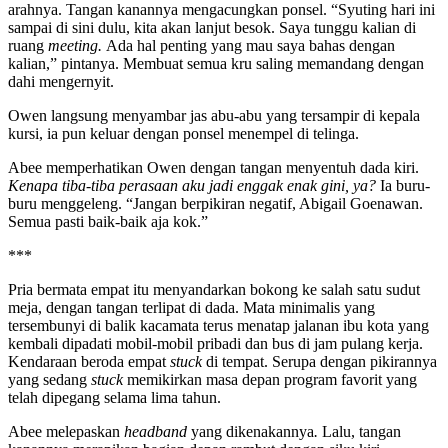
arahnya. Tangan kanannya mengacungkan ponsel. “Syuting hari ini
sampai di sini dulu, kita akan lanjut besok. Saya tunggu kalian di
ruang
meeting.
Ada hal penting yang mau saya bahas dengan
kalian,” pintanya. Membuat semua kru saling memandang dengan
dahi mengernyit.
Owen langsung menyambar jas abu-abu yang tersampir di kepala
kursi, ia pun keluar dengan ponsel menempel di telinga.
Abee memperhatikan Owen dengan tangan menyentuh dada kiri.
Kenapa tiba-tiba perasaan aku jadi enggak enak gini, ya?
Ia buru-
buru menggeleng. “Jangan berpikiran negatif, Abigail Goenawan.
Semua pasti baik-baik aja kok.”
***
Pria bermata empat itu menyandarkan bokong ke salah satu sudut
meja, dengan tangan terlipat di dada. Mata minimalis yang
tersembunyi di balik kacamata terus menatap jalanan ibu kota yang
kembali dipadati mobil-mobil pribadi dan bus di jam pulang kerja.
Kendaraan beroda empat
stuck
di tempat. Serupa dengan pikirannya
yang sedang
stuck
memikirkan masa depan program favorit yang
telah dipegang selama lima tahun.
Abee melepaskan
headband
yang dikenakannya
.
Lalu, tangan