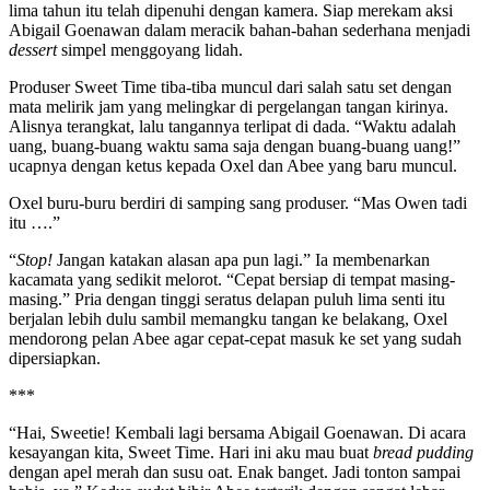
lima tahun itu telah dipenuhi dengan kamera. Siap merekam aksi
Abigail Goenawan dalam meracik bahan-bahan sederhana menjadi
dessert
simpel menggoyang lidah.
Produser Sweet Time tiba-tiba muncul dari salah satu set dengan
mata melirik jam yang melingkar di pergelangan tangan kirinya.
Alisnya terangkat, lalu tangannya terlipat di dada. “Waktu adalah
uang, buang-buang waktu sama saja dengan buang-buang uang!”
ucapnya dengan ketus kepada Oxel dan Abee yang baru muncul.
Oxel buru-buru berdiri di samping sang produser. “Mas Owen tadi
itu ….”
“
Stop!
Jangan katakan alasan apa pun lagi.” Ia membenarkan
kacamata yang sedikit melorot. “Cepat bersiap di tempat masing-
masing.” Pria dengan tinggi seratus delapan puluh lima senti itu
berjalan lebih dulu sambil memangku tangan ke belakang, Oxel
mendorong pelan Abee agar cepat-cepat masuk ke set yang sudah
dipersiapkan.
***
“Hai, Sweetie! Kembali lagi bersama Abigail Goenawan. Di acara
kesayangan kita, Sweet Time. Hari ini aku mau buat
bread pudding
dengan apel merah dan susu oat. Enak banget. Jadi tonton sampai