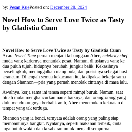
by:
Pesan Kue
Posted on:
December 28, 2024
Novel How to Serve Love Twice as Tasty
by Gladistia Cuan
Novel How to Serve Love Twice as Tasty by Gladistia Cuan
–
Acara
Sweet Time
pernah menjadi kebanggaan Abee,
celebrity chef
muda yang kariernya menanjak pesat. Namun, di usianya yang ke
dua puluh tujuh, hidupnya berubah jungkir balik. Kekasihnya
berselingkuh, meninggalkan utang pula, dan posisinya sebagai host
terancam. Di tengah semua kekacauan itu, ia dipaksa bekerja sama
dengan Shannon—pria yang pernah menolak cintanya di masa lalu.
Awalnya, kerja sama ini terasa seperti mimpi buruk. Namun, saat
fitnah mulai menghancurkan nama baiknya, dan orang-orang yang
dulu mendukungnya berbalik arah, Abee menemukan kekuatan di
tempat yang tak terduga.
Shannon yang ia benci, ternyata adalah orang yang paling siap
membantunya bangkit. Nyatanya, seperti makanan terbaik, cinta
juga butuh waktu dan kesabaran untuk menjadi sempurna.