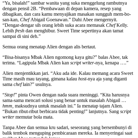
“Ya, bisalah!” sambar wanita yang suka menggelung rambutnya
dengan pensil 2B. “Pembawaan di depan kamera, resep yang
dibagikan, dan cara kamu menyajikan masakan sungguh mem-bo-
san-kan,
Chef
Abigail Goenawan.” Dahi Abee mengernyit.
“Dengar-dengar sih orang lebih suka acara memasak
Chef
Kelly.
Lebih
fresh
dan menghibur. Sweet Time sepertinya akan tamat
sampai di sini deh.”
Semua orang menatap Alien dengan alis bertaut.
“Bisa-bisanya Mbak Alien ngomong kaya gitu?” balas Abee, tak
terima. “Lagipula Mbak Alien kan
script writer-
nya
,
kenapa ….”
Alien menjentikkan jari. “Aku ada ide. Kalau memang acara Sweet
Time masih mau tayang, gimana kalau
host-
nya aja yang diganti
sama
chef
lain?” usulnya.
“
Stop!
” pinta Owen dengan nada suara meninggi. “Kita harusnya
sama-sama mencari solusi yang benar untuk masalah Abigail …
hmm,
maksudnya untuk masalah ini.” Ia menatap tajam Alien.
“Bukan ribut-ribut berbicara tidak penting!” lanjutnya. Sang
script
writer
memutar bola mata.
Tanpa Abee dan semua kru sadari, seseorang yang bersembunyi di
balik tembok menguping pembicaraan mereka. Ia menyeringai saat