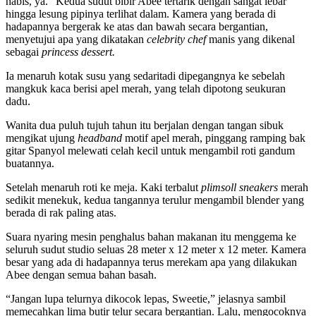
habis, ya.” Kedua sudut bibir Abee tertarik dengan sangat lebar
hingga lesung pipinya terlihat dalam. Kamera yang berada di
hadapannya bergerak ke atas dan bawah secara bergantian,
menyetujui apa yang dikatakan
celebrity chef
manis yang dikenal
sebagai
princess
dessert.
Ia menaruh kotak susu yang sedaritadi dipegangnya ke sebelah
mangkuk kaca berisi apel merah, yang telah dipotong seukuran
dadu.
Wanita dua puluh tujuh tahun itu berjalan dengan tangan sibuk
mengikat ujung
headband
motif apel merah, pinggang ramping bak
gitar Spanyol melewati celah kecil untuk mengambil roti gandum
buatannya.
Setelah menaruh roti ke meja. Kaki terbalut
plimsoll sneakers
merah
sedikit menekuk, kedua tangannya terulur mengambil blender yang
berada di rak paling atas.
Suara nyaring mesin penghalus bahan makanan itu menggema ke
seluruh sudut studio seluas 28 meter x 12 meter x 12 meter. Kamera
besar yang ada di hadapannya terus merekam apa yang dilakukan
Abee dengan semua bahan basah.
“Jangan lupa telurnya dikocok lepas, Sweetie,” jelasnya sambil
memecahkan lima butir telur secara bergantian. Lalu, mengocoknya