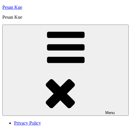
Skip
Pesan Kue
to
Pesan Kue
content
Menu
Privacy Policy