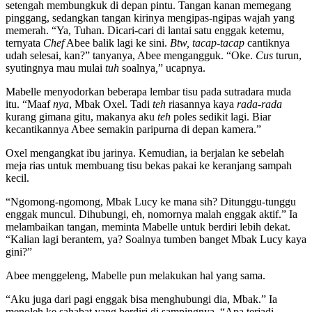
setengah membungkuk di depan pintu. Tangan kanan memegang
pinggang, sedangkan tangan kirinya mengipas-ngipas wajah yang
memerah. “Ya, Tuhan. Dicari-cari di lantai satu enggak ketemu,
ternyata
Chef
Abee balik lagi ke sini.
Btw, tacap-tacap
cantiknya
udah selesai, kan?” tanyanya, Abee mengangguk. “Oke.
Cus
turun,
syutingnya mau mulai
tuh
soalnya
,
” ucapnya.
Mabelle menyodorkan beberapa lembar tisu pada sutradara muda
itu. “Maaf
nya
, Mbak Oxel. Tadi
teh
riasannya kaya
rada-rada
kurang gimana gitu, makanya aku
teh
poles sedikit lagi. Biar
kecantikannya Abee semakin paripurna di depan kamera.”
Oxel mengangkat ibu jarinya. Kemudian, ia berjalan ke sebelah
meja rias untuk membuang tisu bekas pakai ke keranjang sampah
kecil.
“Ngomong-ngomong, Mbak Lucy ke mana sih? Ditunggu-tunggu
enggak muncul. Dihubungi, eh, nomornya malah enggak aktif.” Ia
melambaikan tangan, meminta Mabelle untuk berdiri lebih dekat.
“Kalian lagi berantem, ya? Soalnya tumben banget Mbak Lucy kaya
gini?”
Abee menggeleng, Mabelle pun melakukan hal yang sama.
“Aku juga dari pagi enggak bisa menghubungi dia, Mbak.” Ia
menoleh ke sahabat yang berdiri di sampingnya. “Apa terjadi