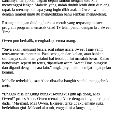
kanannya merapikan bagian depan rambut dengan siku kiri
menyenggol lengan Mabelle yang sudah duduk lebih dulu di ruang
rapat. Ia menanyakan apa yang ingin dibicarakan Owen, wanita
dengan rambut ungu itu mengedikkan bahu sembari menggeleng.
Ruangan dengan dinding berbata merah yang terpasang poster
program-program memasak Glad Tv telah penuh dengan kru Sweet
Time.
Owen pun berbalik, menghadap semua orang.
“Saya akan langsung bicara soal rating acara Sweet Time yang
terus-menerus menurun. Pasti sebagian dari kalian, atau bahkan
semuanya sudah mengetahui hal tersebut. Ini masalah besar! Kalau
kondisinya seperti ini terus, dipastikan acara Sweet Time bungkus,
dan diganti dengan acara lain,” ungkapnya, lalu memijat-mijat pelan
kening.
Mabelle terbelalak, saat Abee tiba-tiba bangkit sambil menggebrak
meja.
“Enggak bisa langsung bungkus-bungkus gitu aja dong, Mas
Owen!” protes Abee. Owen menatap Abee dengan tangan terlipat di
dada. “Ma-maaf, Mas Owen. Ekspresi terkejut aku emang suka
berlebihan gini. Maksud aku tuh, enggak bisa langsung ….”