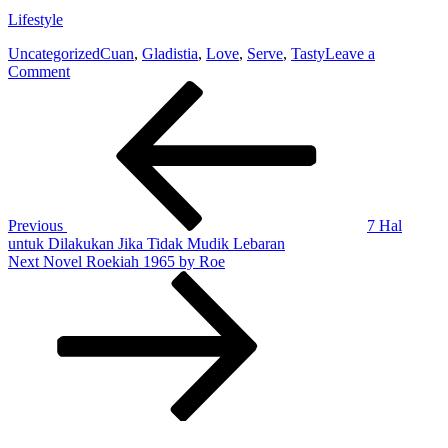
Lifestyle
Uncategorized
Cuan
,
Gladistia
,
Love
,
Serve
,
Tasty
Leave a
on
Comment
Post
Previous
Novel
Post
How
navigation
to
Serve
Love
Twice
as
Tasty
Previous
7 Hal
by
untuk Dilakukan Jika Tidak Mudik Lebaran
Gladistia
Next
Next
Novel Roekiah 1965 by Roe
Cuan
Post