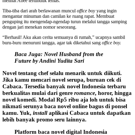
melihat Abee tertunduk lemas.
Tiba-tiba dari arah berlawanan muncul
office boy
yang ingin
mengantar minuman dan camilan ke ruang rapat. Membuat
penguping itu mengendap-ngendap turun melalui tangga samping
dengan jari menekan nomor seseorang.
“Berhasil! Aku akan cerita semuanya di rumah,” ucapnya sambil
buru-buru menuruni tangga, agar tak diketahui sang
office boy.
Baca Juga:
Novel Husband from the
Future by Andini Yudita Sari
Novel tentang chef selalu menarik untuk diikuti.
Jika kamu mencari novel serupa, buruan cek di
Cabaca
. Tersedia banyak novel Indonesia terbaru
berkualitas mulai dari genre
romance
, horor, hingga
novel komedi. Modal Rp5 ribu aja loh untuk bisa
nikmati serunya baca novel online bagus di ponsel
kamu. Yuk,
install
aplikasi Cabaca
untuk dapatkan
lebih banyak promo seru lainnya.
Platform baca novel digital Indonesia