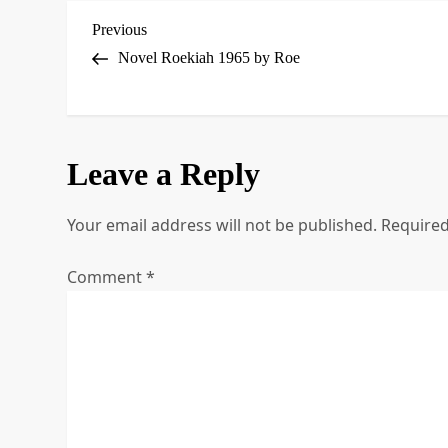
P
Previous
Previous
Post
Novel Roekiah 1965 by Roe
o
s
t
Leave a Reply
n
Your email address will not be published.
Required
a
Comment
*
v
i
g
a