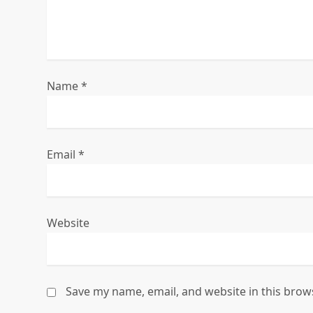
t
i
o
Name
*
n
Email
*
Website
Save my name, email, and website in this brow