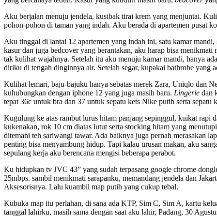
Aku berjalan menuju jendela, kusibak tirai krem yang menjuntai. Kuli
pohon-pohon di taman yang indah. Aku berada di apartemen pusat ko
Aku tinggal di lantai 12 apartemen yang indah ini, satu kamar mandi,
kasur dan juga bedcover yang berantakan, aku harap bisa menikmati 
tak kulihat wajahnya. Setelah itu aku menuju kamar mandi, hanya a
diriku di tengah dinginnya air. Setelah segar, kupakai bathrobe yang 
Kulihat lemari, baju-bajuku hanya sebatas merek Zara, Uniqlo dan N
kuhubungkan dengan iphone 12 yang juga masih baru.
Lingerie
dan k
tepat 36c untuk bra dan 37 untuk sepatu kets Nike putih serta sepatu
Kugulung ke atas rambut lurus hitam panjang sepinggul, kuikat rap
kukenakan, rok 10 cm diatas lutut serta stocking hitam yang menutupi
ditemani teh sariwangi tawar. Ada baiknya juga pernah merasakan la
penting bisa menyambung hidup. Tapi kalau urusan makan, aku sang
sepulang kerja aku berencana mengisi beberapa perabot.
Ku hidupkan tv JVC 43” yang sudah terpasang google chrome dongle
25mbps. sambil menikmati sarapanku, memandang jendela dan Jakarta
Aksesorisnya. Lalu kuambil map putih yang cukup tebal.
Kubuka map itu perlahan, di sana ada KTP, Sim C, Sim A, kartu kelu
tanggal lahirku, masih sama dengan saat aku lahir, Padang, 30 Agust