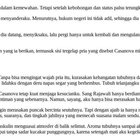
dalam kemewahan. Tetapi setelah kebohongan dan status palsu terungk
am menyanderaku. Menurutnya, hukum negeri ini tidak adil, sehingga 
ia datang, menyiksaku, lalu pergi hanya untuk kembali dan mengulang 
 yang ia berikan, termasuk sisi tergelap pria yang disebut Casanova mis
Tanpa bisa mengingat wajah pria itu, kurasakan kehangatan tubuhnya
 lidahku dengan deru napas segar yang berhembus. Tubuh telanjangku
Casanova tetap kuat menjaga kesucianku. Sang Rajawali hanya berdiam
intiman yang sebenarnya. Namun, sayang, aku hanya bisa merasakan h
ingin merasakan puncak bercinta seutuhnya. Tapi dengan ajaib ia hany
a, suaranya, dan tingkah jahilnya yang memecah suasana malam sendu. 
skulin menguasai atmosfer di balik selimut. Aroma tubuhnya sampai a
ai tanpa sadar kucakar punggungnya, karena setengah mati aku kegelian.