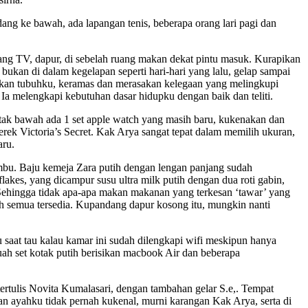
dang ke bawah, ada lapangan tenis, beberapa orang lari pagi dan
ruang TV, dapur, di sebelah ruang makan dekat pintu masuk. Kurapikan
ukan di dalam kegelapan seperti hari-hari yang lalu, gelap sampai
ihkan tubuhku, keramas dan merasakan kelegaan yang melingkupi
. Ia melengkapi kebutuhan dasar hidupku dengan baik dan teliti.
otak bawah ada 1 set apple watch yang masih baru, kukenakan dan
ek Victoria’s Secret. Kak Arya sangat tepat dalam memilih ukuran,
aru.
ambu. Baju kemeja Zara putih dengan lengan panjang sudah
lakes, yang dicampur susu ultra milk putih dengan dua roti gabin,
. Sehingga tidak apa-apa makan makanan yang terkesan ‘tawar’ yang
 semua tersedia. Kupandang dapur kosong itu, mungkin nanti
 saat tau kalau kamar ini sudah dilengkapi wifi meskipun hanya
ah set kotak putih berisikan macbook Air dan beberapa
rtulis Novita Kumalasari, dengan tambahan gelar S.e,. Tempat
an ayahku tidak pernah kukenal, murni karangan Kak Arya, serta di