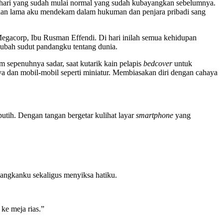
ri-hari yang sudah mulai normal yang sudah kubayangkan sebelumnya.
 sekian lama aku mendekam dalam hukuman dan penjara pribadi sang
Megacorp, Ibu Rusman Effendi. Di hari inilah semua kehidupan
gubah sudut pandangku tentang dunia.
 sepenuhnya sadar, saat kutarik kain pelapis
bedcover
untuk
aya dan mobil-mobil seperti miniatur. Membiasakan diri dengan cahaya
putih. Dengan tangan bergetar kulihat layar
smartphone
yang
nangkanku sekaligus menyiksa hatiku.
ke meja rias.”