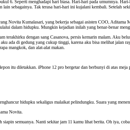
 pukul 6. Seperti menghadapi hari biasa. Hari-hari pada umumnya. Ha
n lain sebagainya. Tak terasa hari-hari ini kujalani kembali. Setelah
orang Novita Kumalasari, yang bekerja sebagai asisten COO, Aditama 
g kulalui dalam hidupku. Mungkin kejadian inilah yang benar-benar men
am terakhirku dengan sang Casanova, persis kemarin malam. Aku belum
 aku ada di gedung yang cukup tinggi, karena aku bisa melihat jalan r
erapa mangkok, dan alat-alat makan.
epon itu diletakkan. iPhone 12 pro bergetar dan berbunyi di atas meja 
l, penghancur hidupku sekaligus malaikat pelindungku. Suara yang mene
nama Novita.
apin semuanya. Nanti sekitar jam 11 kamu lihat berita. Oh iya, coba 