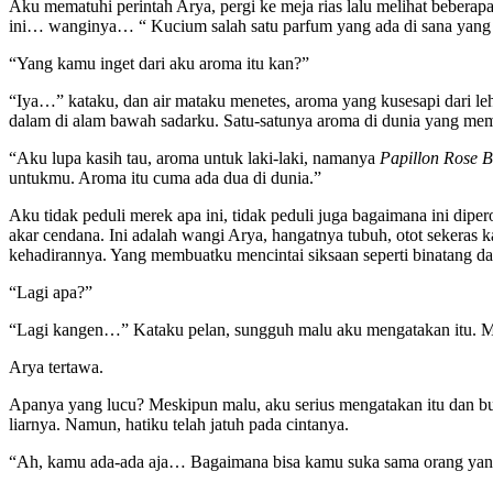
Aku mematuhi perintah Arya, pergi ke meja rias lalu melihat beberap
ini… wanginya… “ Kucium salah satu parfum yang ada di sana yang b
“Yang kamu inget dari aku aroma itu kan?”
“Iya…” kataku, dan air mataku menetes, aroma yang kusesapi dari leh
dalam di alam bawah sadarku. Satu-satunya aroma di dunia yang mem
“Aku lupa kasih tau, aroma untuk laki-laki, namanya
Papillon Rose 
untukmu. Aroma itu cuma ada dua di dunia.”
Aku tidak peduli merek apa ini, tidak peduli juga bagaimana ini dip
akar cendana. Ini adalah wangi Arya, hangatnya tubuh, otot sekeras
kehadirannya. Yang membuatku mencintai siksaan seperti binatang da
“Lagi apa?”
“Lagi kangen…” Kataku pelan, sungguh malu aku mengatakan itu. Ma
Arya tertawa.
Apanya yang lucu? Meskipun malu, aku serius mengatakan itu dan bu
liarnya. Namun, hatiku telah jatuh pada cintanya.
“Ah, kamu ada-ada aja… Bagaimana bisa kamu suka sama orang yang