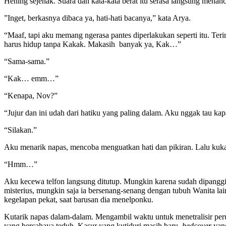
Hening sejenak. Suara dan kata-kata berat itu serasa langsung menan
”Inget, berkasnya dibaca ya, hati-hati bacanya,” kata Arya.
“Maaf, tapi aku memang ngerasa pantes diperlakukan seperti itu. Te
harus hidup tanpa Kakak. Makasih banyak ya, Kak…”
“Sama-sama.”
“Kak… emm…”
“Kenapa, Nov?”
“Jujur dan ini udah dari hatiku yang paling dalam. Aku nggak tau kap
“Silakan.”
Aku menarik napas, mencoba menguatkan hati dan pikiran. Lalu kuka
“Hmm…”
Aku kecewa telfon langsung ditutup. Mungkin karena sudah dipangg
misterius, mungkin saja ia bersenang-senang dengan tubuh Wanita la
kegelapan pekat, saat barusan dia menelponku.
Kutarik napas dalam-dalam. Mengambil waktu untuk menetralisir peru
yang bercahaya teduh. Kasur yang kutiduri masih baru,
bedcover
yang