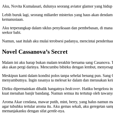
Aku, Novita Kumalasari, dulunya seorang aviator glamor yang hidup 
Lebih buruk lagi, seorang miliarder misterius yang haus akan dend
kemanusiaan.
Aku terperangkap dalam siklus penyiksaan dan pembebasan, di mana d
seekor babi.
Namun, saat itulah aku mulai terobsesi padanya, mencintai penderitaan
Novel Cassanova’s Secret
Malam ini aku harap bukan malam terakhir bersama sang Casanova. 
aku akan pergi darinya. Mencumbu bibirku dengan lembut, menyesap
Meskipun kami dalam kondisi polos tanpa sehelai benang pun. Sang 
menyambutnya. Ingin rasanya ia melesat ke dalam dan merasakan ke
Diriku dipermainkan dibalik hangatnya
bedcover
. Hatiku bergelora 
kuat menahan banjir bandang. Namun semua itu tertutup oleh tawany
Aroma Akar cendana, mawar putih, mint, berry, yang halus namun ma
agar tubuhku tertular aroma itu. Aku gemas sekali, aku geregetan samp
memanjakanku dengan sifat
gentle-
nya.