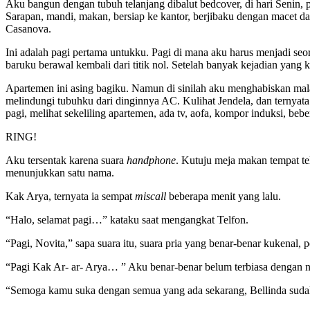
Aku bangun dengan tubuh telanjang dibalut bedcover, di hari Senin,
Sarapan, mandi, makan, bersiap ke kantor, berjibaku dengan macet da
Casanova.
Ini adalah pagi pertama untukku. Pagi di mana aku harus menjadi se
baruku berawal kembali dari titik nol. Setelah banyak kejadian yan
Apartemen ini asing bagiku. Namun di sinilah aku menghabiskan mal
melindungi tubuhku dari dinginnya AC. Kulihat Jendela, dan ternyata
pagi, melihat sekeliling apartemen, ada tv, aofa, kompor induksi, beb
RING!
Aku tersentak karena suara
handphone
. Kutuju meja makan tempat tel
menunjukkan satu nama.
Kak Arya, ternyata ia sempat
miscall
beberapa menit yang lalu.
“Halo, selamat pagi…” kataku saat mengangkat Telfon.
“Pagi, Novita,” sapa suara itu, suara pria yang benar-benar kukena
“Pagi Kak Ar- ar- Arya… ” Aku benar-benar belum terbiasa dengan 
“Semoga kamu suka dengan semua yang ada sekarang, Bellinda sudah si