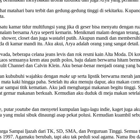
hat matahari baru terbit dan gedung-gedung tinggi di sekitarku. Kupan
ta.
 satu kamar tidur multifungsi yang jika di geser bisa menyatu dengan 
malam bersama Arya seperti kemarin. Menikmati malam dengan terang, b
da shower, closet dan juga wastafel putih. Akupun mandi dan members
ada di kamar mandi itu. Aku akui, Arya adalah orang yang sangat detail
evada, beberapa celana jeans levis dan rok resmi kain Alta Moda. Di k
aos semuanya krem atau putih polos, baju dalam berwarna hitam bermer
 kulit Channel dan Calvin Klein. Aku benar-benar menjadi orang yang b
i dan kububuhi wajahku dengan
make up
serta lipstik berwarna merah j
 mata kaki hingga paha. Setelah itu aku menuju dapur, aku makan cornf
par sampai titik kematian. Aku jadi menghargai makanan begitu tinggi
at gemar makanan berkuah. Kemudian aku duduk di meja makan setelah
, putar
you
tube dan menyetel kumpulan lagu-lagu indie, kaget juga aku
 yang mulai sibuk dinaungi asap pekat polusi. Kemudian kuambil sebu
arga Sampai Ijazah dari TK, SD, SMA, dan Perguruan Tinggi. Semua te
us 1997. Agamaku berubah, tapi aku tak peduli soal agama. Nama ibu d