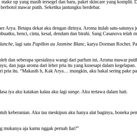
a make up yang masih tersegel dan baru, paket skincare yang komplit. 
erbotol mawar putih. Seketika jantungku berdebar.
er Arya. Betapa dekat aku dengan dirinya. Aroma itulah satu-satunya j
buatku, benci, cinta, kesal, dendam dan birahi. Sang Casanova telah
Blanche
, lagi satu
Papillon au Jasmine Blanc
, karya Dorman Rocher. Pak
eroleh dan seberapa spesialnya wangi dari parfum ini. Aroma mawar pu
 kayu, dan juga aroma dari leher pria itu yang kusesapi dalam kegel
ri pria itu. “Makasih h, Kak Arya… mungkin, aku bakal sering pake par
sa iya aku katakan kalau aku lagi
sange
. Aku tertawa dalam hati.
tuh keberanian. Aku tau meskipun aku hanya alat baginya, boneka pem
 mukanya aja kamu nggak pernah liat?”