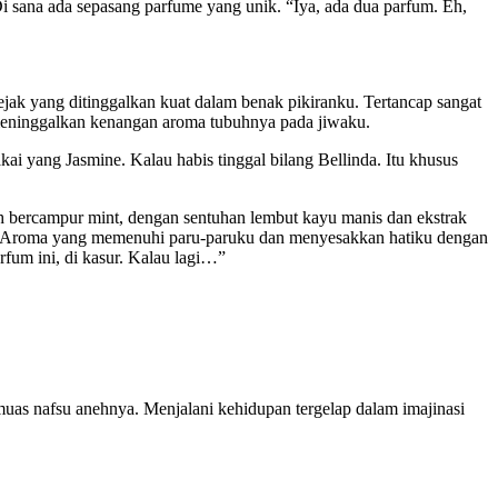
Di sana ada sepasang parfume yang unik. “Iya, ada dua parfum. Eh,
ejak yang ditinggalkan kuat dalam benak pikiranku. Tertancap sangat
 meninggalkan kenangan aroma tubuhnya pada jiwaku.
ai yang Jasmine. Kalau habis tinggal bilang Bellinda. Itu khusus
tih bercampur mint, dengan sentuhan lembut kayu manis dan ekstrak
apan. Aroma yang memenuhi paru-paruku dan menyesakkan hatiku dengan
fum ini, di kasur. Kalau lagi…”
uas nafsu anehnya. Menjalani kehidupan tergelap dalam imajinasi