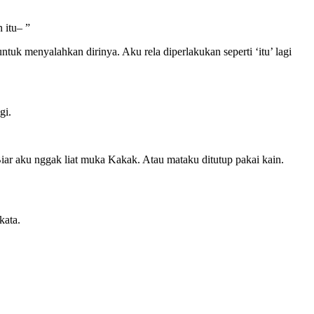
 itu– ”
uk menyalahkan dirinya. Aku rela diperlakukan seperti ‘itu’ lagi
gi.
Biar aku nggak liat muka Kakak. Atau mataku ditutup pakai kain.
kata.