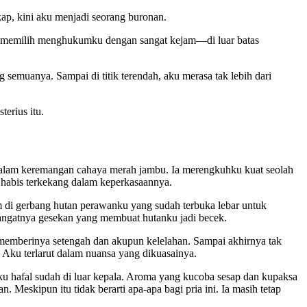
ap, kini aku menjadi seorang buronan.
dia memilih menghukumku dengan sangat kejam—di luar batas
semuanya. Sampai di titik terendah, aku merasa tak lebih dari
terius itu.
 dalam keremangan cahaya merah jambu. Ia merengkuhku kuat seolah
 habis terkekang dalam keperkasaannya.
 di gerbang hutan perawanku yang sudah terbuka lebar untuk
angatnya gesekan yang membuat hutanku jadi becek.
a memberinya setengah dan akupun kelelahan. Sampai akhirnya tak
Aku terlarut dalam nuansa yang dikuasainya.
ku hafal sudah di luar kepala. Aroma yang kucoba sesap dan kupaksa
 Meskipun itu tidak berarti apa-apa bagi pria ini. Ia masih tetap