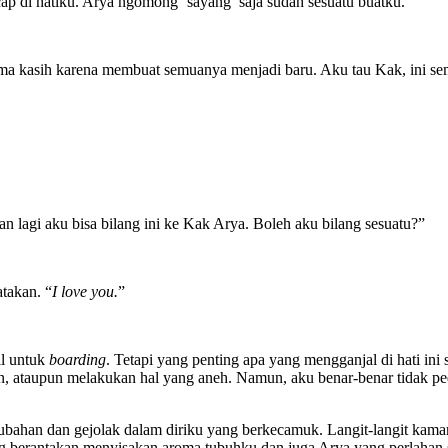
cap di hatiku. Arya ngomong ‘sayang’ saja sudah sesuatu buatku.
rima kasih karena membuat semuanya menjadi baru. Aku tau Kak, ini se
an lagi aku bisa bilang ini ke Kak Arya. Boleh aku bilang sesuatu?”
takan. “
I love you.
”
il untuk
boarding
. Tetapi yang penting apa yang mengganjal di hati ini
in, ataupun melakukan hal yang aneh. Namun, aku benar-benar tidak pe
bahan dan gejolak dalam diriku yang berkecamuk. Langit-langit kamar
 berantakan menyisakan aroma tubuhku dan juga Arya yang perlahan s