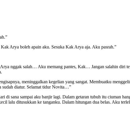
ah.”
. Kak Arya boleh apain aku. Sesuka Kak Arya aja. Aku pasrah.”
 Arya nggak salah… Aku memang pantes, Kak… Jangan salahin diri te
.
isapnya, meninggalkan kegelian yang sangat. Membuatku menggelinjan
ua sudah diatur. Selamat tidur Novita…”
nari di sana sampai aku banjir lagi. Dalam getaran tubuh itu ciuman ha
cil lalu ditusukkan ke tanganku. Dalam hitungan dua belas. Aku terlel