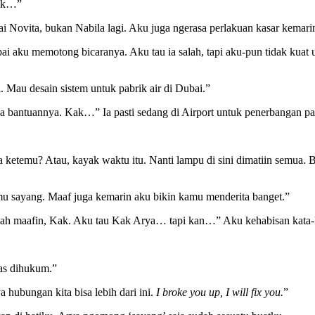
Kak…”
ovita, bukan Nabila lagi. Aku juga ngerasa perlakuan kasar kemarin
ku memotong bicaranya. Aku tau ia salah, tapi aku-pun tidak kuat unt
 Mau desain sistem untuk pabrik air di Dubai.”
 bantuannya. Kak…” Ia pasti sedang di Airport untuk penerbangan pa
ta ketemu? Atau, kayak waktu itu. Nanti lampu di sini dimatiin semua. 
kamu sayang. Maaf juga kemarin aku bikin kamu menderita banget.”
dah maafin, Kak. Aku tau Kak Arya… tapi kan…” Aku kehabisan kata-
tas dihukum.”
hubungan kita bisa lebih dari ini.
I broke you up, I will fix you.
”