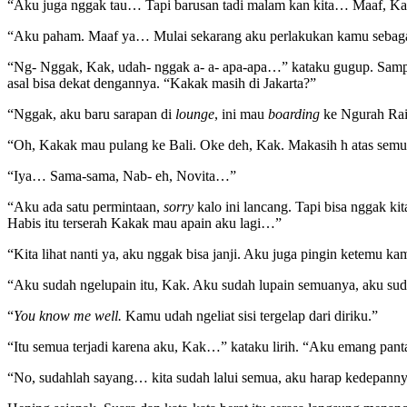
“Aku juga nggak tau… Tapi barusan tadi malam kan kita… Maaf, 
“Aku paham. Maaf ya… Mulai sekarang aku perlakukan kamu sebagai N
“Ng- Nggak, Kak, udah- nggak a- a- apa-apa…” kataku gugup. Sampai a
asal bisa dekat dengannya. “Kakak masih di Jakarta?”
“Nggak, aku baru sarapan di
lounge
, ini mau
boarding
ke Ngurah Rai.
“Oh, Kakak mau pulang ke Bali. Oke deh, Kak. Makasih h atas semua
“Iya… Sama-sama, Nab- eh, Novita…”
“Aku ada satu permintaan,
sorry
kalo ini lancang. Tapi bisa nggak ki
Habis itu terserah Kakak mau apain aku lagi…”
“Kita lihat nanti ya, aku nggak bisa janji. Aku juga pingin ketemu 
“Aku sudah ngelupain itu, Kak. Aku sudah lupain semuanya, aku su
“
You know me well.
Kamu udah ngeliat sisi tergelap dari diriku.”
“Itu semua terjadi karena aku, Kak…” kataku lirih. “Aku emang pan
“No, sudahlah sayang… kita sudah lalui semua, aku harap kedepannya 