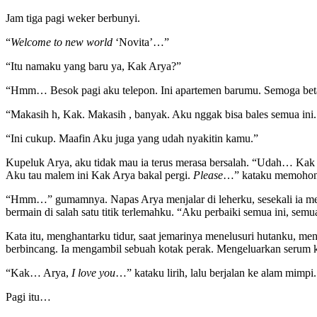
Jam tiga pagi weker berbunyi.
“
Welcome to new world
‘Novita’…”
“Itu namaku yang baru ya, Kak Arya?”
“Hmm… Besok pagi aku telepon. Ini apartemen barumu. Semoga bet
“Makasih h, Kak. Makasih , banyak. Aku nggak bisa bales semua ini
“Ini cukup. Maafin Aku juga yang udah nyakitin kamu.”
Kupeluk Arya, aku tidak mau ia terus merasa bersalah. “Udah… Kak
Aku tau malem ini Kak Arya bakal pergi.
Please
…” kataku memohon
“Hmm…” gumamnya. Napas Arya menjalar di leherku, sesekali ia meng
bermain di salah satu titik terlemahku. “Aku perbaiki semua ini, sem
Kata itu, menghantarku tidur, saat jemarinya menelusuri hutanku, me
berbincang. Ia mengambil sebuah kotak perak. Mengeluarkan serum ke
“Kak… Arya,
I love you
…” kataku lirih, lalu berjalan ke alam mimpi.
Pagi itu…