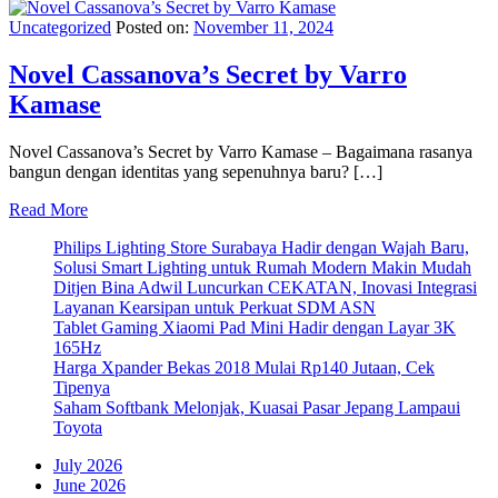
Uncategorized
Posted on:
November 11, 2024
Novel Cassanova’s Secret by Varro
Kamase
Novel Cassanova’s Secret by Varro Kamase – Bagaimana rasanya
bangun dengan identitas yang sepenuhnya baru? […]
Read More
Philips Lighting Store Surabaya Hadir dengan Wajah Baru,
Solusi Smart Lighting untuk Rumah Modern Makin Mudah
Ditjen Bina Adwil Luncurkan CEKATAN, Inovasi Integrasi
Layanan Kearsipan untuk Perkuat SDM ASN
Tablet Gaming Xiaomi Pad Mini Hadir dengan Layar 3K
165Hz
Harga Xpander Bekas 2018 Mulai Rp140 Jutaan, Cek
Tipenya
Saham Softbank Melonjak, Kuasai Pasar Jepang Lampaui
Toyota
July 2026
June 2026