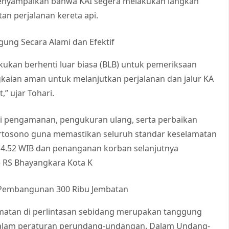
enyampaikan bahwa KAI segera melakukan langkah
n perjalanan kereta api.
ung Secara Alami dan Efektif
akukan berhenti luar biasa (BLB) untuk pemeriksaan
kaian aman untuk melanjutkan perjalanan dan jalur KA
,” ujar Tohari.
asi pengamanan, pengukuran ulang, serta perbaikan
ertosono guna memastikan seluruh standar keselamatan
 14.52 WIB dan penanganan korban selanjutnya
ke RS Bhayangkara Kota K
 Pembangunan 300 Ribu Jembatan
atan di perlintasan sebidang merupakan tanggung
 dalam peraturan perundang-undangan. Dalam Undang-