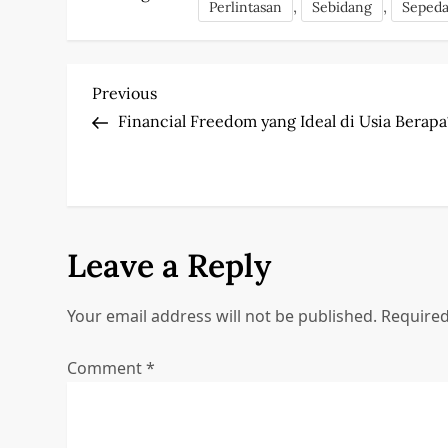
,
,
Perlintasan
Sebidang
Seped
P
Previous
Previous
Post
Financial Freedom yang Ideal di Usia Berapa
o
s
t
Leave a Reply
n
a
Your email address will not be published.
Required
v
Comment
*
i