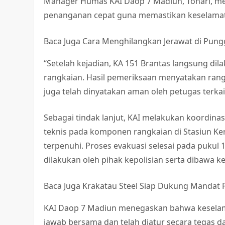
Manager Humas KAI Daop 7 Madiun, Tohari, m
penanganan cepat guna memastikan keselamata
Baca Juga
Cara Menghilangkan Jerawat di Pungg
“Setelah kejadian, KA 151 Brantas langsung dil
rangkaian. Hasil pemeriksaan menyatakan rang
juga telah dinyatakan aman oleh petugas terkait
Sebagai tindak lanjut, KAI melakukan koordin
teknis pada komponen rangkaian di Stasiun K
terpenuhi. Proses evakuasi selesai pada pukul
dilakukan oleh pihak kepolisian serta dibawa 
Baca Juga
Krakatau Steel Siap Dukung Mandat
KAI Daop 7 Madiun menegaskan bahwa keselam
jawab bersama dan telah diatur secara tegas