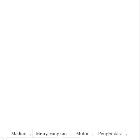
,
,
,
,
,
I
Madiun
Menyayangkan
Motor
Pengendara