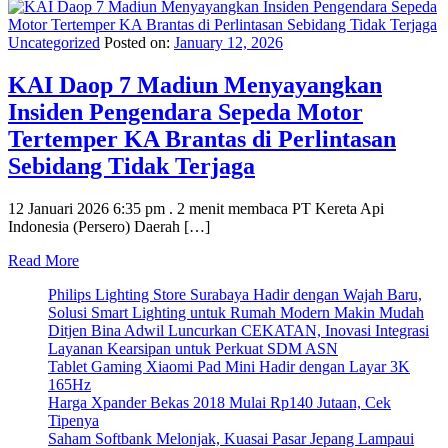
Uncategorized
Posted on:
January 12, 2026
KAI Daop 7 Madiun Menyayangkan
Insiden Pengendara Sepeda Motor
Tertemper KA Brantas di Perlintasan
Sebidang Tidak Terjaga
12 Januari 2026 6:35 pm . 2 menit membaca PT Kereta Api
Indonesia (Persero) Daerah […]
Read More
Philips Lighting Store Surabaya Hadir dengan Wajah Baru,
Solusi Smart Lighting untuk Rumah Modern Makin Mudah
Ditjen Bina Adwil Luncurkan CEKATAN, Inovasi Integrasi
Layanan Kearsipan untuk Perkuat SDM ASN
Tablet Gaming Xiaomi Pad Mini Hadir dengan Layar 3K
165Hz
Harga Xpander Bekas 2018 Mulai Rp140 Jutaan, Cek
Tipenya
Saham Softbank Melonjak, Kuasai Pasar Jepang Lampaui