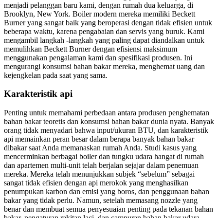
menjadi pelanggan baru kami, dengan rumah dua keluarga, di
Brooklyn, New York. Boiler modern mereka memiliki Beckett
Burner yang sangat baik yang beroperasi dengan tidak efisien untuk
beberapa waktu, karena pengabaian dan servis yang buruk. Kami
mengambil langkah -langkah yang paling dapat diandalkan untuk
memulihkan Beckett Burner dengan efisiensi maksimum
menggunakan pengalaman kami dan spesifikasi produsen. Ini
mengurangi konsumsi bahan bakar mereka, menghemat uang dan
kejengkelan pada saat yang sama.
Karakteristik api
Penting untuk memahami perbedaan antara produsen penghematan
bahan bakar teoretis dan konsumsi bahan bakar dunia nyata. Banyak
orang tidak menyadari bahwa input/ukuran BTU, dan karakteristik
api memainkan peran besar dalam berapa banyak bahan bakar
dibakar saat Anda memanaskan rumah Anda. Studi kasus yang
mencerminkan berbagai boiler dan tungku udara hangat di rumah
dan apartemen multi-unit telah berjalan sejajar dalam penemuan
mereka. Mereka telah menunjukkan subjek “sebelum” sebagai
sangat tidak efisien dengan api merokok yang menghasilkan
penumpukan karbon dan emisi yang boros, dan penggunaan bahan
bakar yang tidak perlu. Namun, setelah memasang nozzle yang
benar dan membuat semua penyesuaian penting pada tekanan bahan
bakar, pengaturan rakitan laci, dan campuran bahan bakar udara,