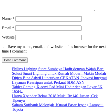
Name
*
Email
*
Website
Save my name, email, and website in this browser for the next
time I comment.
Philips Lighting Store Surabaya Hadir dengan Wajah Baru,
Solusi Smart Lighting untuk Rumah Modern Makin Mudah
Ditjen Bina Adwil Luncurkan CEKATAN, Inovasi Integrasi
Layanan Kearsipan untuk Perkuat SDM ASN
Tablet Gaming Xiaomi Pad Mini Hadir dengan Layar 3K
165Hz
Harga Xpander Bekas 2018 Mulai Rp140 Jutaan, Cek
Tipenya
Saham Softbank Melonjak, Kuasai Pasar Jepang Lampaui
Toyota