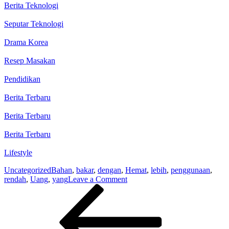
Berita Teknologi
Seputar Teknologi
Drama Korea
Resep Masakan
Pendidikan
Berita Terbaru
Berita Terbaru
Berita Terbaru
Lifestyle
Uncategorized
Bahan
,
bakar
,
dengan
,
Hemat
,
lebih
,
penggunaan
,
on
rendah
,
Uang
,
yang
Leave a Comment
Post
Previous
Hemat
Post
uang
navigation
dengan
penggunaan
bahan