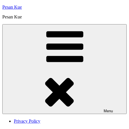
Skip
Pesan Kue
to
Pesan Kue
content
Menu
Privacy Policy