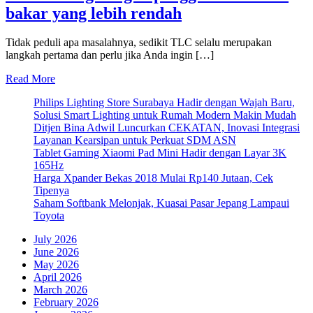
bakar yang lebih rendah
Tidak peduli apa masalahnya, sedikit TLC selalu merupakan
langkah pertama dan perlu jika Anda ingin […]
Read More
Philips Lighting Store Surabaya Hadir dengan Wajah Baru,
Solusi Smart Lighting untuk Rumah Modern Makin Mudah
Ditjen Bina Adwil Luncurkan CEKATAN, Inovasi Integrasi
Layanan Kearsipan untuk Perkuat SDM ASN
Tablet Gaming Xiaomi Pad Mini Hadir dengan Layar 3K
165Hz
Harga Xpander Bekas 2018 Mulai Rp140 Jutaan, Cek
Tipenya
Saham Softbank Melonjak, Kuasai Pasar Jepang Lampaui
Toyota
July 2026
June 2026
May 2026
April 2026
March 2026
February 2026