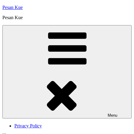
Skip
Pesan Kue
to
Pesan Kue
content
Menu
Privacy Policy