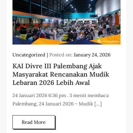
Uncategorized
Posted on:
January 24, 2026
KAI Divre III Palembang Ajak
Masyarakat Rencanakan Mudik
Lebaran 2026 Lebih Awal
24 Januari 2026 6:36 pm . 3 menit membaca
Palembang, 24 Januari 2026 – Mudik […]
Read More