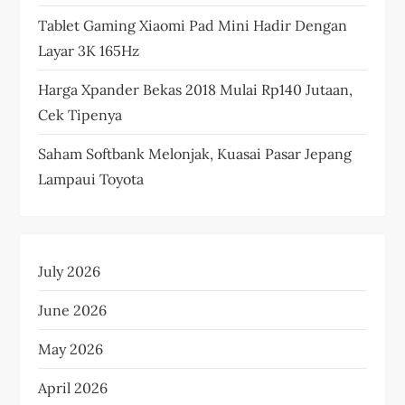
Tablet Gaming Xiaomi Pad Mini Hadir Dengan
Layar 3K 165Hz
Harga Xpander Bekas 2018 Mulai Rp140 Jutaan,
Cek Tipenya
Saham Softbank Melonjak, Kuasai Pasar Jepang
Lampaui Toyota
July 2026
June 2026
May 2026
April 2026