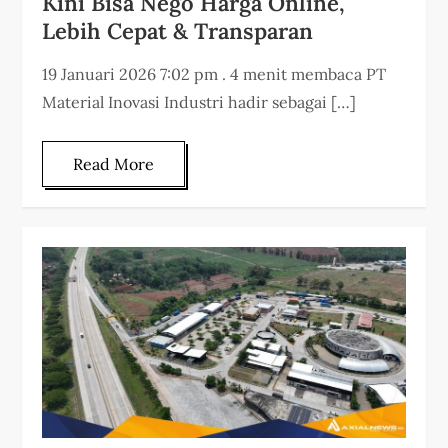
Kini Bisa Nego Harga Online,
Lebih Cepat & Transparan
19 Januari 2026 7:02 pm . 4 menit membaca PT
Material Inovasi Industri hadir sebagai […]
Read More