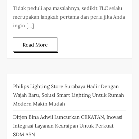
Tidak peduli apa masalahnya, sedikit TLC selalu
merupakan langkah pertama dan perlu jika Anda
ingin […]
Read More
Philips Lighting Store Surabaya Hadir Dengan
Wajah Baru, Solusi Smart Lighting Untuk Rumah
Modern Makin Mudah
Ditjen Bina Adwil Luncurkan CEKATAN, Inovasi
Integrasi Layanan Kearsipan Untuk Perkuat
SDM ASN