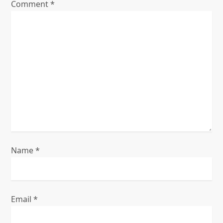
Comment
*
a
t
i
o
n
Name
*
Email
*