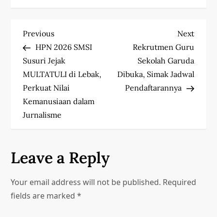
P
Previous
Next
Previous
Next
Post
Post
HPN 2026 SMSI
Rekrutmen Guru
o
Susuri Jejak
Sekolah Garuda
s
MULTATULI di Lebak,
Dibuka, Simak Jadwal
Perkuat Nilai
Pendaftarannya
t
Kemanusiaan dalam
Jurnalisme
n
a
Leave a Reply
v
i
Your email address will not be published.
Required
fields are marked
*
g