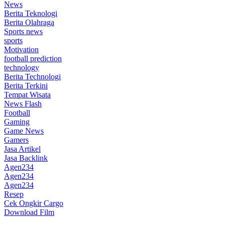
News
Berita Teknologi
Berita Olahraga
Sports news
sports
Motivation
football prediction
technology
Berita Technologi
Berita Terkini
Tempat Wisata
News Flash
Football
Gaming
Game News
Gamers
Jasa Artikel
Jasa Backlink
Agen234
Agen234
Agen234
Resep
Cek Ongkir Cargo
Download Film