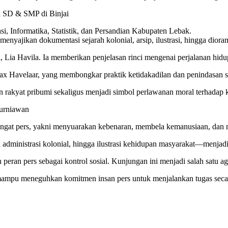
 SD & SMP di Binjai
si, Informatika, Statistik, dan Persandian Kabupaten Lebak.
yajikan dokumentasi sejarah kolonial, arsip, ilustrasi, hingga dioram
a Havila. Ia memberikan penjelasan rinci mengenai perjalanan hidup s
ax Havelaar, yang membongkar praktik ketidakadilan dan penindasan s
an rakyat pribumi sekaligus menjadi simbol perlawanan moral terhada
urniawan
angat pers, yakni menyuarakan kebenaran, membela kemanusiaan, dan me
 administrasi kolonial, hingga ilustrasi kehidupan masyarakat—menjad
n peran pers sebagai kontrol sosial. Kunjungan ini menjadi salah sat
n mampu meneguhkan komitmen insan pers untuk menjalankan tugas seca