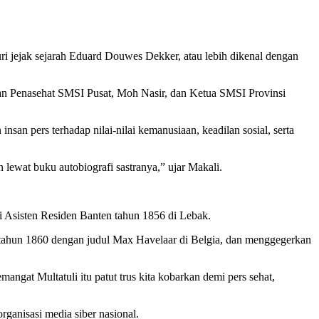
ri jejak sejarah Eduard Douwes Dekker, atau lebih dikenal dengan
wan Penasehat SMSI Pusat, Moh Nasir, dan Ketua SMSI Provinsi
n pers terhadap nilai-nilai kemanusiaan, keadilan sosial, serta
n lewat buku autobiografi sastranya,” ujar Makali.
i Asisten Residen Banten tahun 1856 di Lebak.
u tahun 1860 dengan judul Max Havelaar di Belgia, dan menggegerkan
ngat Multatuli itu patut trus kita kobarkan demi pers sehat,
ganisasi media siber nasional.