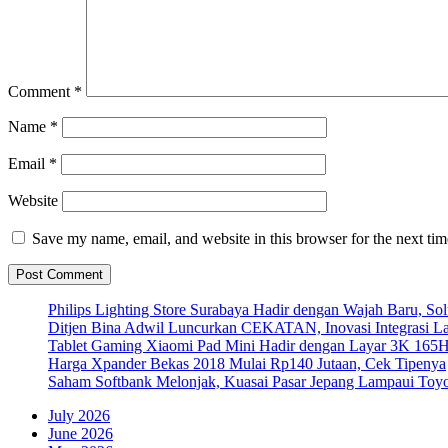
Comment
*
Name
*
Email
*
Website
Save my name, email, and website in this browser for the next ti
Philips Lighting Store Surabaya Hadir dengan Wajah Baru, 
Ditjen Bina Adwil Luncurkan CEKATAN, Inovasi Integrasi 
Tablet Gaming Xiaomi Pad Mini Hadir dengan Layar 3K 165
Harga Xpander Bekas 2018 Mulai Rp140 Jutaan, Cek Tipenya
Saham Softbank Melonjak, Kuasai Pasar Jepang Lampaui Toyo
July 2026
June 2026