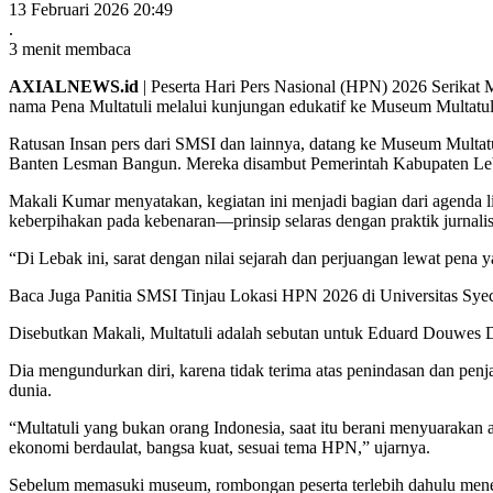
13 Februari 2026 20:49
.
3 menit membaca
AXIALNEWS.id
| Peserta Hari Pers Nasional (HPN) 2026 Serikat 
nama Pena Multatuli melalui kunjungan edukatif ke Museum Multatul
Ratusan Insan pers dari SMSI dan lainnya, datang ke Museum Multa
Banten Lesman Bangun. Mereka disambut Pemerintah Kabupaten Leb
Makali Kumar menyatakan, kegiatan ini menjadi bagian dari agenda l
keberpihakan pada kebenaran—prinsip selaras dengan praktik jurnalisti
“Di Lebak ini, sarat dengan nilai sejarah dan perjuangan lewat pena y
Baca Juga
Panitia SMSI Tinjau Lokasi HPN 2026 di Universitas Sy
Disebutkan Makali, Multatuli adalah sebutan untuk Eduard Douwes De
Dia mengundurkan diri, karena tidak terima atas penindasan dan pe
dunia.
“Multatuli yang bukan orang Indonesia, saat itu berani menyuarakan a
ekonomi berdaulat, bangsa kuat, sesuai tema HPN,” ujarnya.
Sebelum memasuki museum, rombongan peserta terlebih dahulu meneri