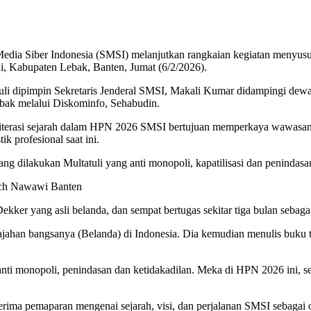
Media Siber Indonesia (SMSI) melanjutkan rangkaian kegiatan menyusu
i, Kabupaten Lebak, Banten, Jumat (6/2/2026).
tuli dipimpin Sekretaris Jenderal SMSI, Makali Kumar didampingi de
ak melalui Diskominfo, Sehabudin.
iterasi sejarah dalam HPN 2026 SMSI bertujuan memperkaya wawasan insa
k profesional saat ini.
ang dilakukan Multatuli yang anti monopoli, kapatilisasi dan penindasa
ech Nawawi Banten
kker yang asli belanda, dan sempat bertugas sekitar tiga bulan sebaga
njajahan bangsanya (Belanda) di Indonesia. Dia kemudian menulis buk
nti monopoli, penindasan dan ketidakadilan. Meka di HPN 2026 ini, sema
ma pemaparan mengenai sejarah, visi, dan perjalanan SMSI sebagai or