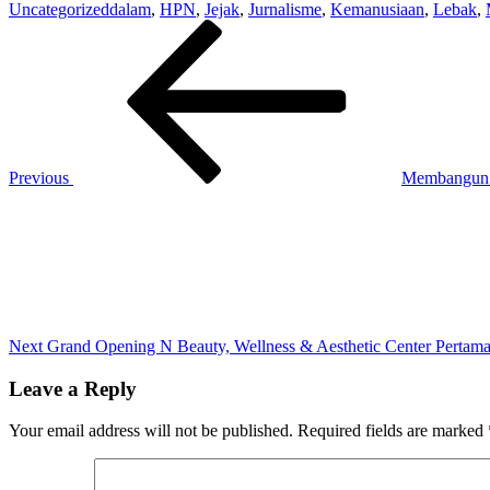
Uncategorized
dalam
,
HPN
,
Jejak
,
Jurnalisme
,
Kemanusiaan
,
Lebak
,
Post
Previous
Post
navigation
Previous
Membangun Ke
Next
Post
Next
Grand Opening N Beauty, Wellness & Aesthetic Center Pertam
Leave a Reply
Your email address will not be published.
Required fields are marked