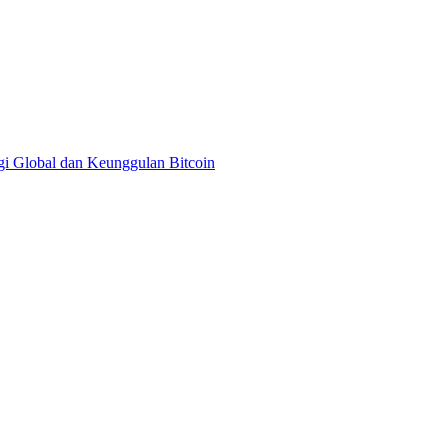
ULI
egi Global dan Keunggulan Bitcoin
iaan
e