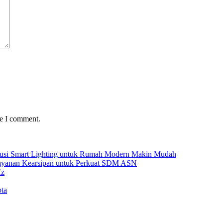
me I comment.
Solusi Smart Lighting untuk Rumah Modern Makin Mudah
Layanan Kearsipan untuk Perkuat SDM ASN
Hz
ta