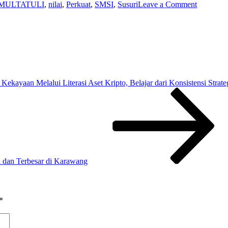
on
MULTATULI
,
nilai
,
Perkuat
,
SMSI
,
Susuri
Leave a Comment
HPN
2026
SMSI
Susuri
Jejak
MULTAT
di
Lebak,
kayaan Melalui Literasi Aset Kripto, Belajar dari Konsistensi Strat
Perkuat
Nilai
Kemanus
dalam
Jurnalism
a dan Terbesar di Karawang
*