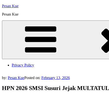
Skip
Pesan Kue
to
Pesan Kue
content
Privacy Policy
by:
Pesan Kue
Posted on:
February 13, 2026
HPN 2026 SMSI Susuri Jejak MULTATULI 