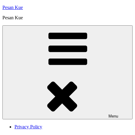
Skip
Pesan Kue
to
Pesan Kue
content
Menu
Privacy Policy