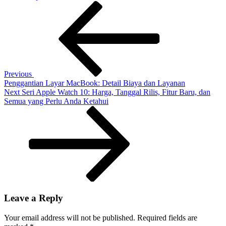
Post
Previous
Tidak
Post
ada
navigation
layanan
di
iPhone?
Panduan
perbaikan
cepat
Previous
untuk
Penggantian Layar MacBook: Detail Biaya dan Layanan
memulihkan
Next
Next
Seri Apple Watch 10: Harga, Tanggal Rilis, Fitur Baru, dan
jaringan
Post
Semua yang Perlu Anda Ketahui
Leave a Reply
Your email address will not be published.
Required fields are