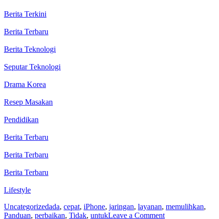
Berita Terkini
Berita Terbaru
Berita Teknologi
Seputar Teknologi
Drama Korea
Resep Masakan
Pendidikan
Berita Terbaru
Berita Terbaru
Berita Terbaru
Lifestyle
Uncategorized
ada
,
cepat
,
iPhone
,
jaringan
,
layanan
,
memulihkan
,
on
Panduan
,
perbaikan
,
Tidak
,
untuk
Leave a Comment