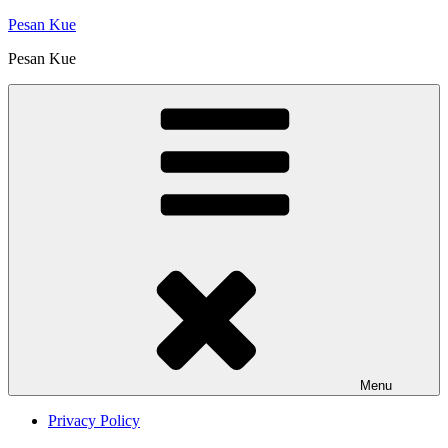
Skip
Pesan Kue
to
Pesan Kue
content
Menu
Privacy Policy