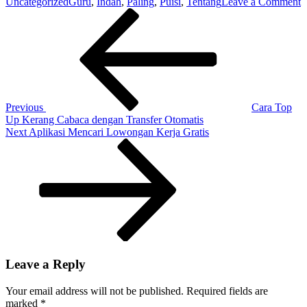
o
Uncategorized
Guru
,
Indah
,
Paling
,
Puisi
,
Tentang
Leave a Comment
Post
Previous
P
Post
T
navigation
G
P
I
Previous
Cara Top
Up Kerang Cabaca dengan Transfer Otomatis
Next
Next
Aplikasi Mencari Lowongan Kerja Gratis
Post
Leave a Reply
Your email address will not be published.
Required fields are
marked
*