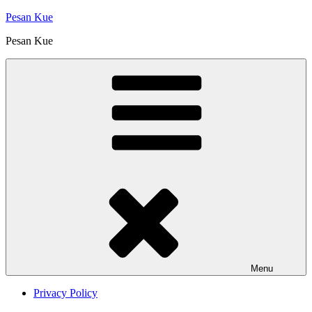
Skip
Pesan Kue
to
Pesan Kue
content
Menu
Privacy Policy