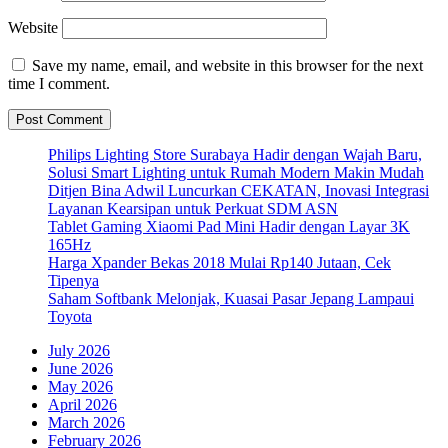
Website
Save my name, email, and website in this browser for the next
time I comment.
Philips Lighting Store Surabaya Hadir dengan Wajah Baru,
Solusi Smart Lighting untuk Rumah Modern Makin Mudah
Ditjen Bina Adwil Luncurkan CEKATAN, Inovasi Integrasi
Layanan Kearsipan untuk Perkuat SDM ASN
Tablet Gaming Xiaomi Pad Mini Hadir dengan Layar 3K
165Hz
Harga Xpander Bekas 2018 Mulai Rp140 Jutaan, Cek
Tipenya
Saham Softbank Melonjak, Kuasai Pasar Jepang Lampaui
Toyota
July 2026
June 2026
May 2026
April 2026
March 2026
February 2026