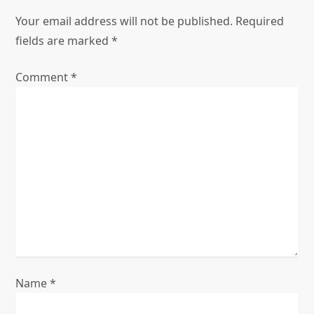
i
Your email address will not be published.
Required
fields are marked
*
g
Comment
*
a
t
i
o
n
Name
*