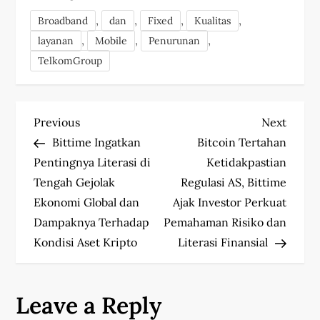
,
,
,
,
Broadband
dan
Fixed
Kualitas
,
,
,
layanan
Mobile
Penurunan
TelkomGroup
P
Previous
Next
Previous
Next
Post
Post
Bittime Ingatkan
Bitcoin Tertahan
o
Pentingnya Literasi di
Ketidakpastian
s
Tengah Gejolak
Regulasi AS, Bittime
Ekonomi Global dan
Ajak Investor Perkuat
t
Dampaknya Terhadap
Pemahaman Risiko dan
Kondisi Aset Kripto
Literasi Finansial
n
a
Leave a Reply
v