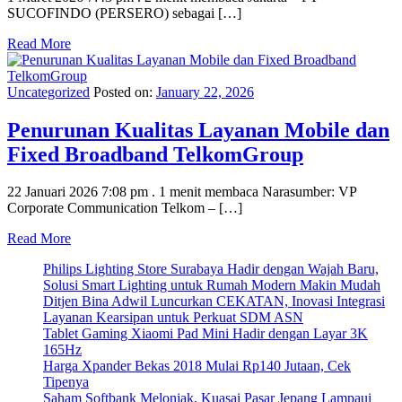
SUCOFINDO (PERSERO) sebagai […]
Read More
Uncategorized
Posted on:
January 22, 2026
Penurunan Kualitas Layanan Mobile dan
Fixed Broadband TelkomGroup
22 Januari 2026 7:08 pm . 1 menit membaca Narasumber: VP
Corporate Communication Telkom – […]
Read More
Philips Lighting Store Surabaya Hadir dengan Wajah Baru,
Solusi Smart Lighting untuk Rumah Modern Makin Mudah
Ditjen Bina Adwil Luncurkan CEKATAN, Inovasi Integrasi
Layanan Kearsipan untuk Perkuat SDM ASN
Tablet Gaming Xiaomi Pad Mini Hadir dengan Layar 3K
165Hz
Harga Xpander Bekas 2018 Mulai Rp140 Jutaan, Cek
Tipenya
Saham Softbank Melonjak, Kuasai Pasar Jepang Lampaui