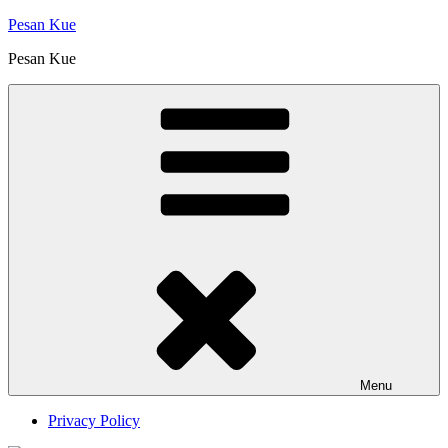
Skip
Pesan Kue
to
Pesan Kue
content
Menu
Privacy Policy