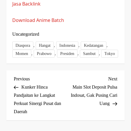
Jasa Backlink
Download Anime Batch
Uncategorized
,
,
,
,
Diaspora
Hangat
Indonesia
Kedatangan
,
,
,
,
Momen
Prabowo
Presiden
Sambut
Tokyo
P
Previous
Next
Previous
Next
Post
Post
Kunker Hinca
Main Slot Deposit Pulsa
o
Pandjaitan ke Langkat
Indosat, Gak Pusing Cari
Perkuat Sinergi Pusat dan
Uang
s
Daerah
t