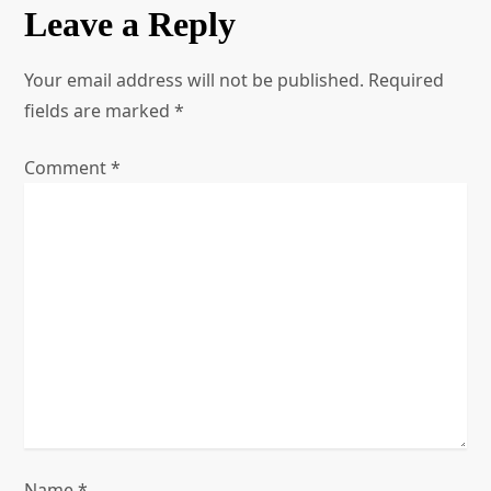
n
Leave a Reply
a
Your email address will not be published.
Required
v
fields are marked
*
i
Comment
*
g
a
t
i
o
n
Name
*