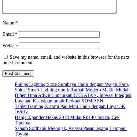
Name
*
Email
*
Website
Save my name, email, and website in this browser for the next
time I comment.
Philips Lighting Store Surabaya Hadir dengan Wajah Baru,
Solusi Smart Lighting untuk Rumah Modern Makin Mudah
Ditjen Bina Adwil Luncurkan CEKATAN, Inovasi Integrasi
Layanan Kearsipan untuk Perkuat SDM ASN
Tablet Gaming Xiaomi Pad Mini Hadir dengan Layar 3K
165Hz
Harga Xpander Bekas 2018 Mulai Rp140 Jutaan, Cek
Tipenya
Saham Softbank Melonjak, Kuasai Pasar Jepang Lampaui
Toyota