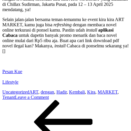
di Chillax Sudirman, Jakarta Pusat, pada 12 – 13 April 2025
mendatang, ya!
Selain jalan-jalan bersama teman-temanmu ke event kira kira ART
MARKET, kamu juga bisa
refreshing
dengan membaca novel
online terkurasi di ponsel kamu. Pastiin udah
install
aplikasi
Cabaca
untuk dapetin banyak promo menarik dan baca novel
online mulai dari Rp5 ribu aja. Buat apa cari link download pdf
novel ilegal kan? Makanya,
install
Cabaca di ponselmu sekarang ya!
[]
Pesan Kue
Lifestyle
Uncategorized
ART
,
dengan
,
Hadir
,
Kembali
,
Kira
,
MARKET
,
on
Tenant
Leave a Comment
Post
Previous
Kira
Post
kira
navigation
ART
MARKET
Kembali
Hadir