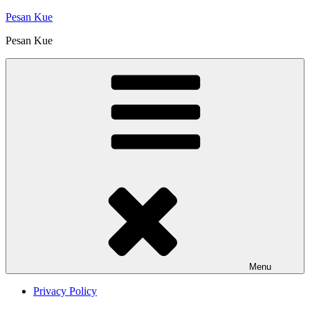
Skip
Pesan Kue
to
Pesan Kue
content
Menu
Privacy Policy