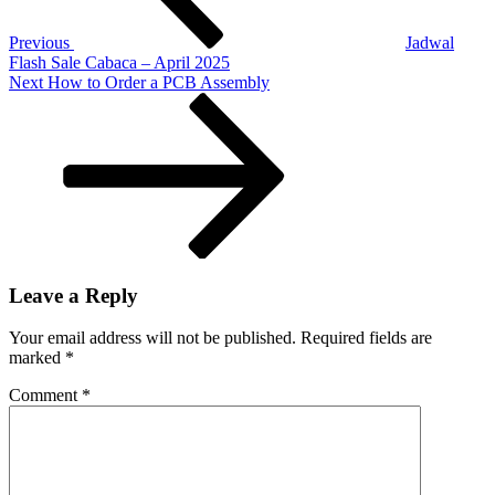
dengan
90+
Previous
Jadwal
Tenant!
Flash Sale Cabaca – April 2025
Next
Next
How to Order a PCB Assembly
Post
Leave a Reply
Your email address will not be published.
Required fields are
marked
*
Comment
*