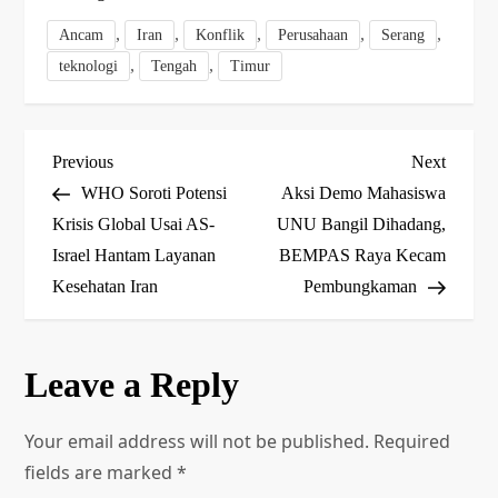
,
,
,
,
,
Ancam
Iran
Konflik
Perusahaan
Serang
,
,
teknologi
Tengah
Timur
P
Previous
Next
Previous
Next
Post
Post
WHO Soroti Potensi
Aksi Demo Mahasiswa
o
Krisis Global Usai AS-
UNU Bangil Dihadang,
Israel Hantam Layanan
BEMPAS Raya Kecam
s
Kesehatan Iran
Pembungkaman
t
n
Leave a Reply
a
Your email address will not be published.
Required
v
fields are marked
*