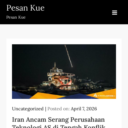
Skip
Pesan Kue
to
Pesan Kue
content
Uncategorized
Posted on:
April 7, 2026
Iran Ancam Serang Perusahaan
Teknologi AS di Tengah Konflik