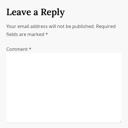
a
Leave a Reply
v
Your email address will not be published.
Required
i
fields are marked
*
g
Comment
*
a
t
i
o
n