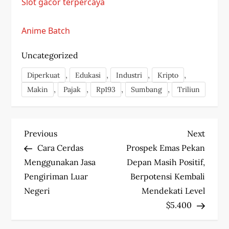
Slot gacor terpercaya
Anime Batch
Uncategorized
,
,
,
,
Diperkuat
Edukasi
Industri
Kripto
,
,
,
,
Makin
Pajak
Rp193
Sumbang
Triliun
P
Previous
Next
Previous
Next
Post
Post
Cara Cerdas
Prospek Emas Pekan
o
Menggunakan Jasa
Depan Masih Positif,
s
Pengiriman Luar
Berpotensi Kembali
Negeri
Mendekati Level
t
$5.400
n