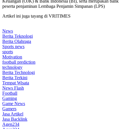
Keuangan (OJK) & Bank Indonesia (BI), serta merupakan bank
peserta penjaminan Lembaga Penjamin Simpanan (LPS)
Artikel ini juga tayang di VRITIMES
News
Berita Teknologi
Berita Olahraga
Sports news
sports
Motivation
football prediction
technology
Berita Technologi
Berita Terkini
Tempat Wisata
News Flash
Football
Gaming
Game News
Gamers
Jasa Artikel
Jasa Backlink
Agen234