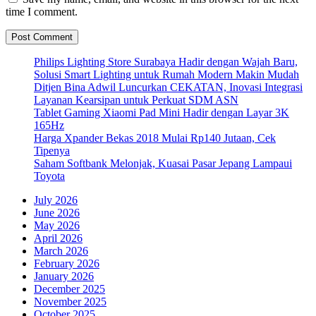
time I comment.
Philips Lighting Store Surabaya Hadir dengan Wajah Baru,
Solusi Smart Lighting untuk Rumah Modern Makin Mudah
Ditjen Bina Adwil Luncurkan CEKATAN, Inovasi Integrasi
Layanan Kearsipan untuk Perkuat SDM ASN
Tablet Gaming Xiaomi Pad Mini Hadir dengan Layar 3K
165Hz
Harga Xpander Bekas 2018 Mulai Rp140 Jutaan, Cek
Tipenya
Saham Softbank Melonjak, Kuasai Pasar Jepang Lampaui
Toyota
July 2026
June 2026
May 2026
April 2026
March 2026
February 2026
January 2026
December 2025
November 2025
October 2025