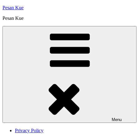
Skip
Pesan Kue
to
Pesan Kue
content
Menu
Privacy Policy