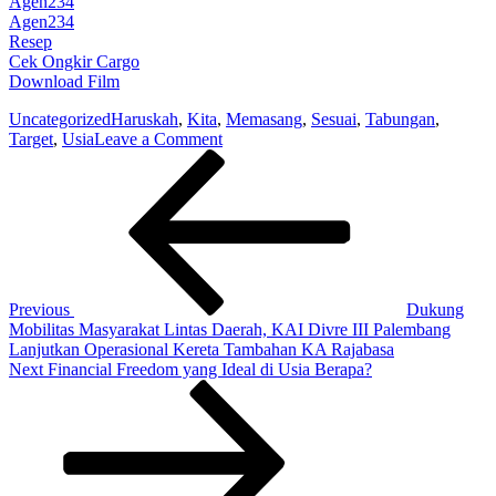
Agen234
Agen234
Resep
Cek Ongkir Cargo
Download Film
Uncategorized
Haruskah
,
Kita
,
Memasang
,
Sesuai
,
Tabungan
,
on
Target
,
Usia
Leave a Comment
Post
Previous
Haruskah
Post
Kita
navigation
Memasang
Target
Tabungan
Sesuai
Usia?
Previous
Dukung
Mobilitas Masyarakat Lintas Daerah, KAI Divre III Palembang
Lanjutkan Operasional Kereta Tambahan KA Rajabasa
Next
Next
Financial Freedom yang Ideal di Usia Berapa?
Post