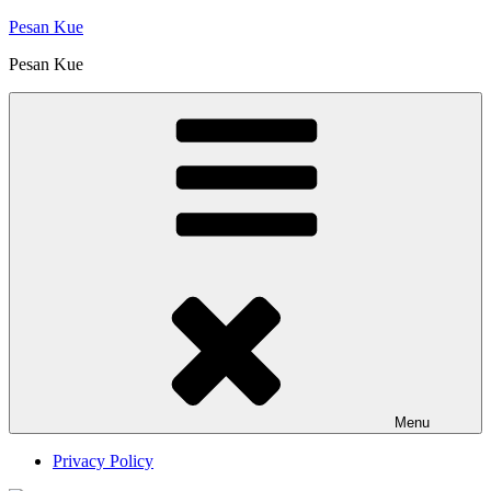
Skip
Pesan Kue
to
Pesan Kue
content
Menu
Privacy Policy